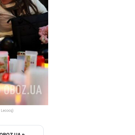
 OBOZ.UA в