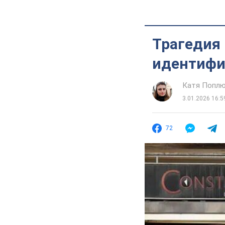
Трагедия 
идентифи
Катя Попл
3.01.2026 16:5
72