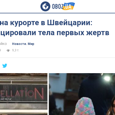
на курорте в Швейцарии:
цировали тела первых жертв
юйко
Новости. Мир
9
9,3 т.