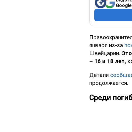
Google
Правоохранител
января из-за
по
Швейцарии.
Это
– 16 и 18 лет,
к
Детали
сообща
продолжается.
Среди поги