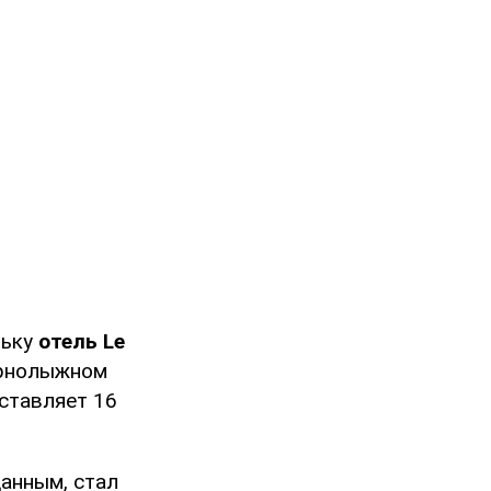
льку
отель Le
орнолыжном
оставляет 16
данным, стал