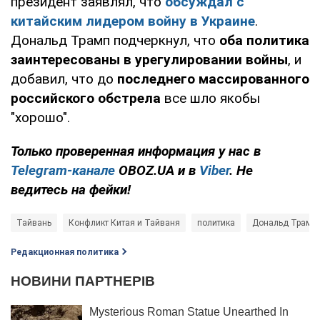
президент заявлял, что
обсуждал с
китайским лидером войну в Украине
.
Дональд Трамп подчеркнул, что
оба политика
заинтересованы в урегулировании войны
, и
добавил, что до
последнего массированного
российского обстрела
все шло якобы
"хорошо".
Только проверенная информация у нас в
Telegram-канале
OBOZ.UA и в
Viber
. Не
ведитесь на фейки!
Тайвань
Конфликт Китая и Тайваня
политика
Дональд Трамп
Редакционная политика