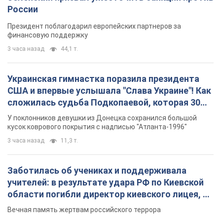
России
Президент поблагодарил европейских партнеров за
финансовую поддержку
3 часа назад
44,1 т.
Украинская гимнастка поразила президента
США и впервые услышала "Слава Украине"! Как
сложилась судьба Подкопаевой, которая 30
лет назад завоевала "золото" Олимпиады
У поклонников девушки из Донецка сохранился большой
кусок коврового покрытия с надписью "Атланта-1996"
3 часа назад
11,3 т.
Заботилась об учениках и поддерживала
учителей: в результате удара РФ по Киевской
области погибли директор киевского лицея, её
муж и внук
Вечная память жертвам российского террора