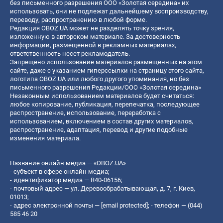
без письменного разрешения ООО «Золотая середина» их
использовать, они не подлежат дальнейшему воспроизводству,
переводу, распространению в любой форме.
Редакция OBOZ.UA может не разделять точку зрения,
изложенную в авторском материале. За достоверность
информации, размещенной в рекламных материалах,
ответственность несет рекламодатель.
Запрещено использование материалов размещенных на этом
сайте, даже с указанием гиперссылки на страницу этого сайта,
логотипа OBOZ.UA или любого другого упоминания, но без
письменного разрешения Редакции/ООО «Золотая середина»
Незаконным использованием материалов будет считаться:
любое копирование, публикация, перепечатка, последующее
распространение, использование, переработка с
использованием, включением в состав других материалов,
распространение, адаптация, перевод и другие подобные
изменения материала.
Название онлайн медиа — «OBOZ.UA»
- субъект в сфере онлайн медиа;
- идентификатор медиа — R40-06156;
- почтовый адрес — ул. Деревообрабатывающая, д. 7, г. Киев,
01013;
- адрес электронной почты —
[email protected]
; - телефон — (044)
585 46 20