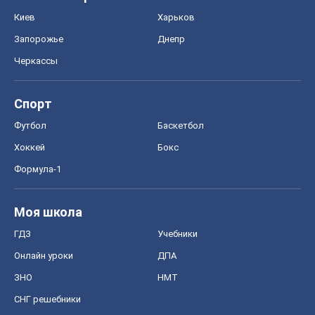
Киев
Харьков
Запорожье
Днепр
Черкассы
Спорт
Футбол
Баскетбол
Хоккей
Бокс
Формула-1
Моя школа
ГДЗ
Учебники
Онлайн уроки
ДПА
ЗНО
НМТ
СНГ решебники