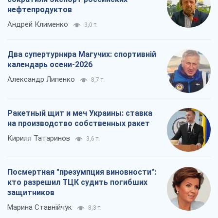
нефтепродуктов
Андрей Клименко
3,0 т.
Два супертурнира Магучих: спортивній
календарь осени-2026
Александр Липенко
8,7 т.
Ракетный щит и меч Украины: ставка
на производство собственных ракет
Кирилл Татаринов
3,6 т.
Посмертная "презумпция виновности":
кто разрешил ТЦК судить погибших
защитников
Марина Ставнійчук
8,3 т.