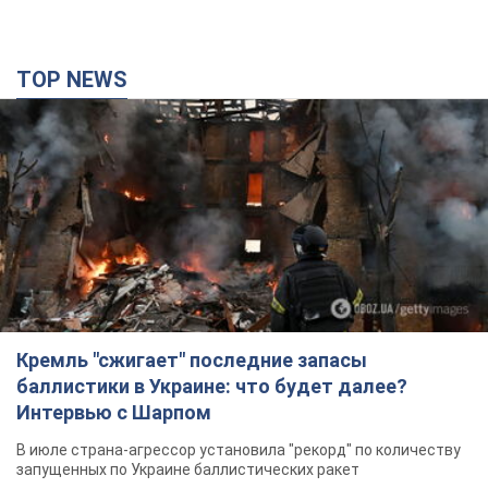
TOP NEWS
Кремль "сжигает" последние запасы
баллистики в Украине: что будет далее?
Интервью с Шарпом
В июле страна-агрессор установила "рекорд" по количеству
запущенных по Украине баллистических ракет