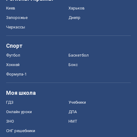
Киев
Харьков
Запорожье
Днепр
Черкассы
Спорт
Футбол
Баскетбол
Хоккей
Бокс
Формула-1
Моя школа
ГДЗ
Учебники
Онлайн уроки
ДПА
ЗНО
НМТ
СНГ решебники