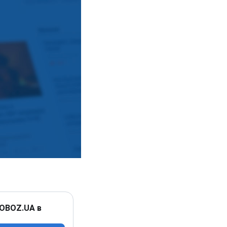
 OBOZ.UA в