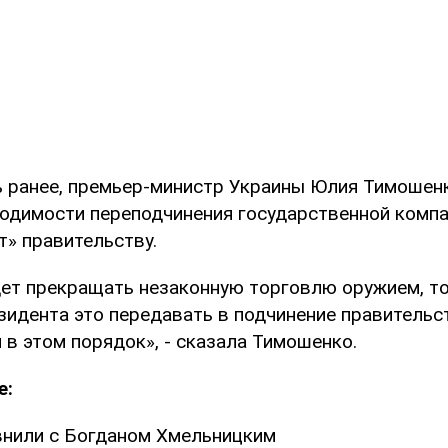
 ранее, премьер-министр Украины Юлия Тимошенк
ходимости переподчинения государственной комп
т» правительству.
дет прекращать незаконную торговлю оружием, то
идента это передавать в подчинение правительст
в этом порядок», - сказала Тимошенко.
е:
нили с Богданом Хмельницким