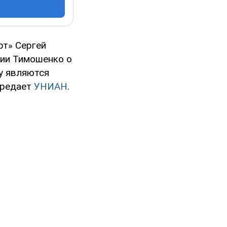
рт» Сергей
лии Тимошенко о
у являются
ередает
УНИАН
.