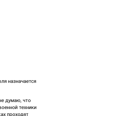
оля назначается
не думаю, что
военной техники
ках проходят