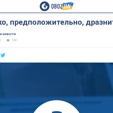
о, предположительно, дразн
е новости
2
741