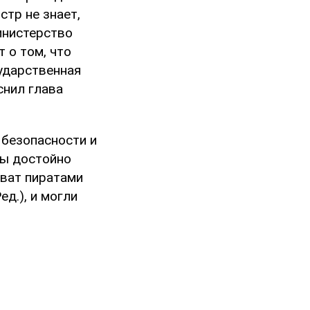
стр не знает,
инистерство
т о том, что
сударственная
снил глава
 безопасности и
мы достойно
хват пиратами
д.), и могли