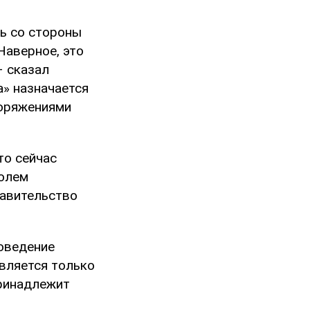
ль со стороны
Наверное, это
– сказал
а» назначается
поряжениями
то сейчас
ролем
равительство
роведение
твляется только
принадлежит