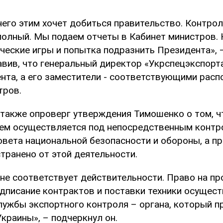
чего этим хочет добиться правительство. Контро
полный. Мы подаем отчеты в Кабинет министров. 
ческие игры и попытка подразнить Президента», 
авив, что генеральный директор «Укрспецэкспорт
нта, а его заместители - соответствующими рас
тров.
 также опроверг утверждения Тимошенко о том, ч
ем осуществляется под непосредственным конт
овета национальной безопасности и обороны, а п
транено от этой деятельности.
 не соответствует действительности. Право на п
одписание контрактов и поставки техники осущес
лужбы экспортного контроля – органа, который 
краины», – подчеркнул он.