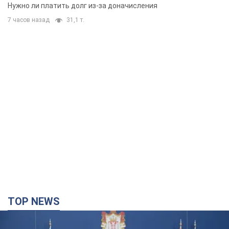
вынес неожиданное решение
Нужно ли платить долг из-за доначисления
7 часов назад
31,1 т.
TOP NEWS