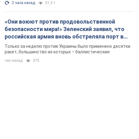
2 часа назад
51,5 т.
«Они воюют против продовольственной
безопасности мира!» Зеленский заявил, что
российская армия вновь обстреляла порт в
Одессе
Только за неделю против Украины было применено десятки
ракет, большинство из которых – баллистические
час назад
375