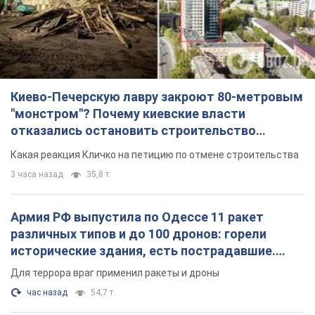
Киево-Печерскую лавру закроют 80-метровым
"монстром"? Почему киевские власти
отказались остановить строительство
небоскреба "московского верующего"
Какая реакция Кличко на петицию по отмене строительства
3 часа назад
35,8 т.
Армия РФ выпустила по Одессе 11 ракет
различных типов и до 100 дронов: горели
исторические здания, есть пострадавшие.
Фото и видео
Для террора враг применил ракеты и дроны
час назад
54,7 т.