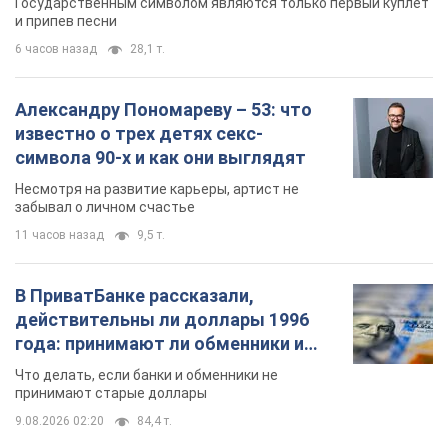
Государственным символом являются только первый куплет
и припев песни
6 часов назад
28,1 т.
Александру Пономареву – 53: что
известно о трех детях секс-
символа 90-х и как они выглядят
Несмотря на развитие карьеры, артист не
забывал о личном счастье
11 часов назад
9,5 т.
В ПриватБанке рассказали,
действительны ли доллары 1996
года: принимают ли обменники и
банки такие купюры
Что делать, если банки и обменники не
принимают старые доллары
9.08.2026 02:20
84,4 т.