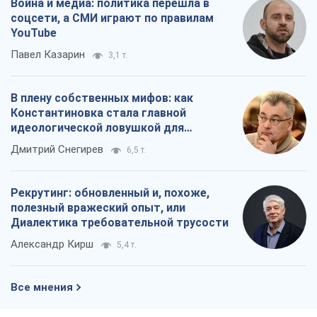
Война и медиа: политика перешла в
соцсети, а СМИ играют по правилам
YouTube
Павел Казарин
3,1 т.
В плену собственных мифов: как
Константиновка стала главной
идеологической ловушкой для
российских оккупантов
Дмитрий Снегирев
6,5 т.
Рекрутинг: обновленный и, похоже,
полезный вражеский опыт, или
Диалектика требовательной трусости
Александр Кирш
5,4 т.
Все мнения