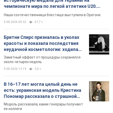
историческую медаль для Украины на
чемпионате мира по легкой атлетике U20.
Видео
Наша соотечественница блестяще выступила в Орегоне
9.08.2026 09:32
67,7 т.
Бритни Спирс призналась в уколах
красоты и показала последствия
неудачной косметологии: ходила
так почти месяц
Заметный эффект от процедуры сохранялся
около четырех недель
9.08.2026 13:19
3,5 т.
В 16–17 лет могла целый день не
есть: украинская модель Кристина
Пономар рассказала о страшной
стороне модельной карьеры
Модель рассказала, какие гонорары получают
ее коллеги