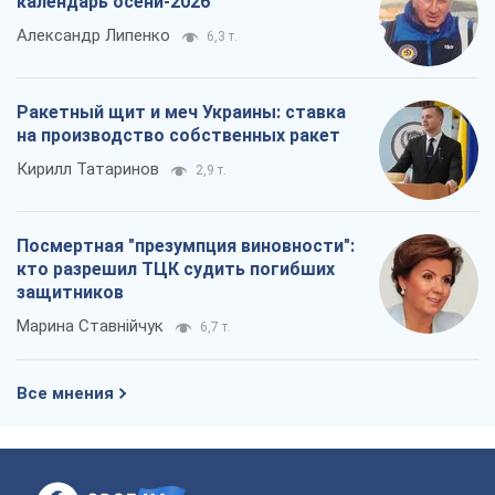
календарь осени-2026
Александр Липенко
6,3 т.
Ракетный щит и меч Украины: ставка
на производство собственных ракет
Кирилл Татаринов
2,9 т.
Посмертная "презумпция виновности":
кто разрешил ТЦК судить погибших
защитников
Марина Ставнійчук
6,7 т.
Все мнения