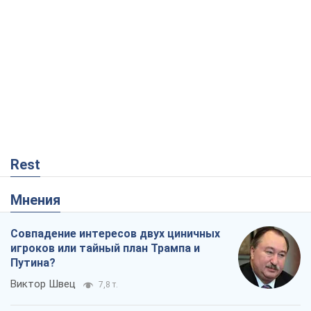
Мнения
Совпадение интересов двух циничных
игроков или тайный план Трампа и
Путина?
Виктор Швец
7,8 т.
Минск готовится к функционированию
в условиях масштабного военного
кризиса
Александр Левченко
13,6 т.
Ни оружия, ни людей: как Лукашенко
создает новую армию
Игар Тышкевич
10,8 т.