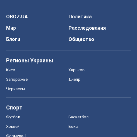
Черкассы
Спорт
Футбол
Баскетбол
Хоккей
Бокс
Формула-1
Моя школа
ГДЗ
Учебники
Онлайн уроки
ДПА
ЗНО
НМТ
СНГ решебники
Авто