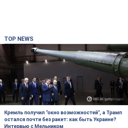
Кремль получил "окно возможностей", а Трамп
остался почти без ракет: как быть Украине?
Интервью с Мельником
Мнение о том, что у России закончатся баллистические
ракеты, крайне опасно, подчеркнул эксперт
7 годин тому
31,6 т.
Украина заключила соглашения о ежемесячной
поставке ракет для системы Patriot из США:
Зеленский раскрыл подробности
Киев также ведет активные переговоры с европейскими
партнерами
5 годин тому
31,4 т.