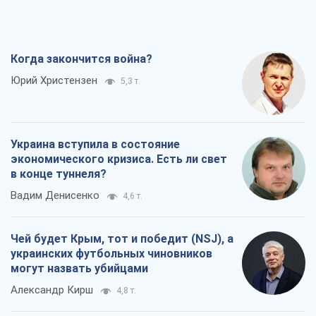
Вадим Денисенко
4,6 т.
Чей будет Крым, тот и победит (NSJ), а
украинских футбольных чиновников
могут назвать убийцами
Александр Кирш
4,8 т.
Запад проспал угрозу: Россия может
проверить НАТО войной
Леонид Невзлин
7,1 т.
Все мнения