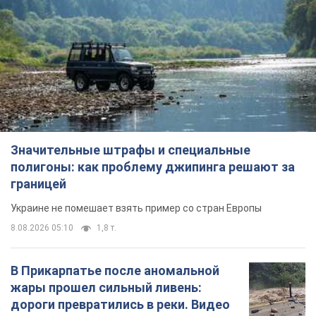
границей
Украине не помешает взять пример со стран Европы
8.08.2026 05:10
1,8 т.
В Прикарпатье после аномальной
жары прошел сильный ливень:
дороги превратились в реки. Видео
Непогода обрушилась на Ивано-Франковскую
область и курортный Буковель
9 годин тому
20,5 т.
Женщине начислили 729 тыс. грн
долга за газ из-за показаний
неисправного счетчика: судья
вынес неожиданное решение
Нужно ли платить долг из-за доначисления
4 години тому
30,4 т.