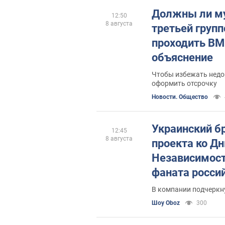
Должны ли м
12:50
8 августа
третьей груп
проходить ВМ
объяснение
Чтобы избежать недо
оформить отсрочку
Новости. Общество
Украинский б
12:45
8 августа
проекта ко Д
Независимост
фаната росси
Георгий Гудзь
В компании подчеркн
отреагировал
Шоу Oboz
300