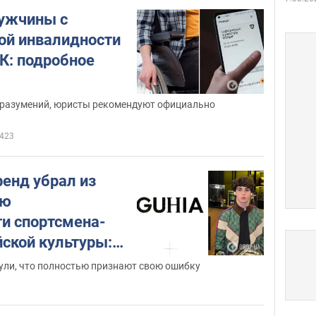
ужчины с
пой инвалидности
К: подробное
разумений, юристы рекомендуют официально
423
ренд убрал из
ню
и спортсмена-
йской культуры:
 язвительно
ули, что полностью признают свою ошибку