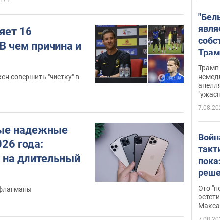
171
"Бел
явля
яет 16
собс
В чем причина и
Трам
прио
Трамп 
стро
ен совершить "чистку" в
немед
апелля
баль
"ужас
стои
7.08.20
долл
ые надежные
Войн
26 года:
такт
 на длительный
пока
реше
росс
Это "
 флагманы
дрон
эстети
Макса
7.08.20