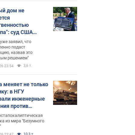
ый дом не
ется
твенностью
па": суд США
становил
уже заявил, что
ительство
ленно подаст
цию, назвав это
ного зала
ным решением"
мостью 400 млн
3,6 т.
26 23:54
аров
а меняет не только
ику: в НГУ
зали инженерные
ния против
ийских FPV-
постапокалиптическая
ов. Фото
ка из мира "Безумного
"
10,3 т.
26 23:47