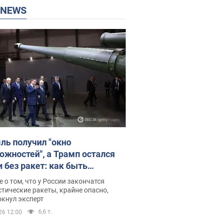
P NEWS
ль получил "окно
ожностей", а Трамп остался
и без ракет: как быть
ине? Интервью с Мельником
 о том, что у России закончатся
тические ракеты, крайне опасно,
ркнул эксперт
6,6 т.
26 12:00