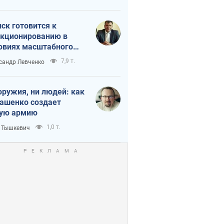
мпа и Путина?
ск готовится к
кционированию в
овиях масштабного
нного кризиса
7,9 т.
сандр Левченко
оружия, ни людей: как
ашенко создает
ую армию
1,0 т.
 Тышкевич