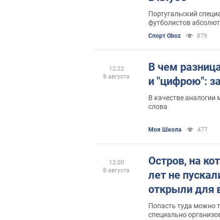
Португальский специ
футболистов абсолю
Спорт Oboz
879
В чем разниц
12:22
8 августа
и "цифрою": з
В качестве аналогии 
слова
Моя Школа
477
Остров, на ко
12:00
8 августа
лет не пускал
открыли для 
Попасть туда можно 
специально организов