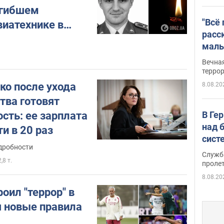
огибшем
"Всё
виатехнике в
расс
ой области
маль
резу
Вечна
обла
терро
ко после ухода
8.08.20
тва готовят
сть: ее зарплата
В Ге
над 
и в 20 раз
сист
дробности
Служб
2,8 т.
проле
8.08.20
оил "террор" в
я новые правила