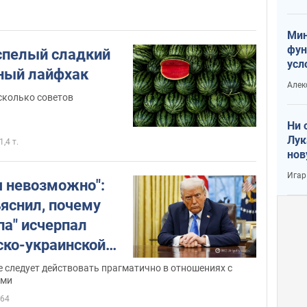
Тра
дки
Мин
фун
спелый сладкий
усл
тный лайфхак
вое
Алек
сколько советов
Ни 
Лук
1,4 т.
нов
Игар
я невозможно":
яснил, почему
па" исчерпал
ско-украинской
е следует действовать прагматично в отношениях с
ами
64