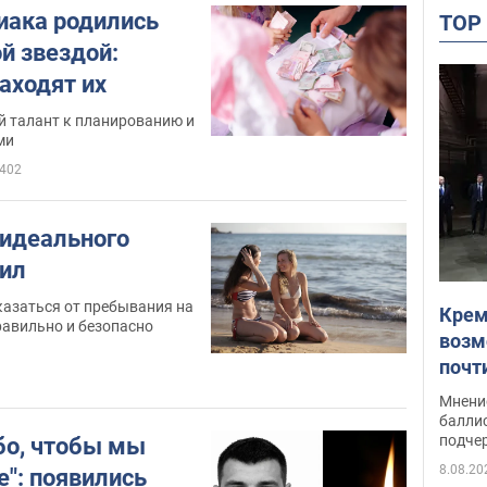
иака родились
TO
й звездой:
аходят их
й талант к планированию и
ми
402
 идеального
вил
казаться от пребывания на
Крем
правильно и безопасно
возм
почт
Укра
Мнение
баллис
подче
бо, чтобы мы
8.08.20
е": появились