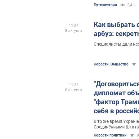
контролируемой поез
Путешествия
2,4 т.
Как выбрать 
11:56
8 августа
арбуз: секре
Специалисты дали не
Новости. Общество
"Договоритьс
11:32
8 августа
дипломат объ
"фактор Трам
себя в россий
войне
В то же время Украин
Соединёнными Штат
Новости политики
8