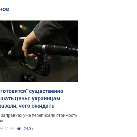
ное
"готовятся" существенно
шать цены: украинцам
казали, чего ожидать
 заправках уже переписали стоимость
ва
24,0 т.
26 22:56