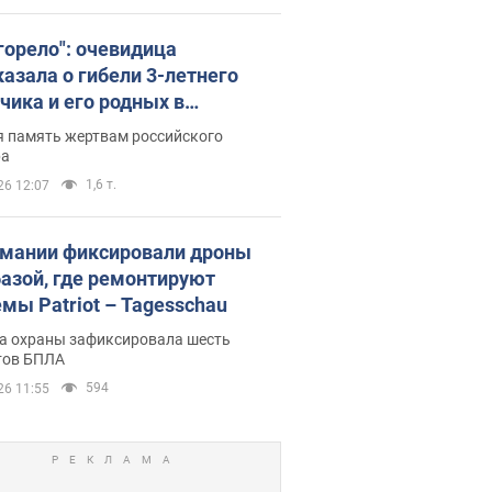
 горело": очевидица
казала о гибели 3-летнего
чика и его родных в
льтате атаки РФ на Киевскую
я память жертвам российского
сть. Видео и фото
ра
1,6 т.
26 12:07
рмании фиксировали дроны
базой, где ремонтируют
емы Patriot – Tagesschau
а охраны зафиксировала шесть
тов БПЛА
594
26 11:55