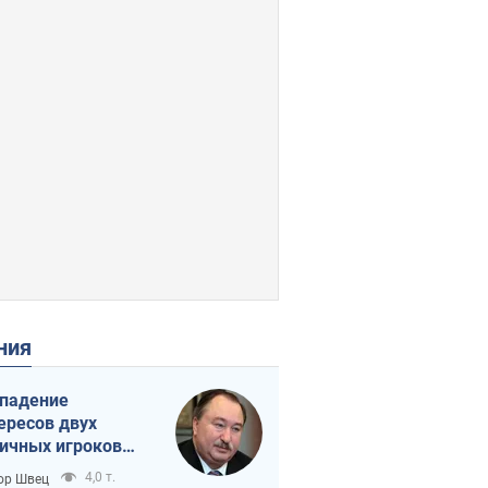
ения
падение
ересов двух
ичных игроков
 тайный план
4,0 т.
ор Швец