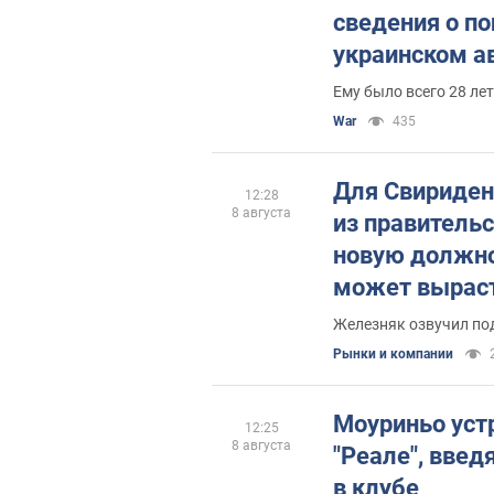
сведения о п
украинском а
Кировоградск
Ему было всего 28 лет
War
435
Для Свириден
12:28
8 августа
из правительс
новую должно
может выраст
Железняк озвучил по
Рынки и компании
Моуриньо устр
12:25
8 августа
"Реале", введ
в клубе