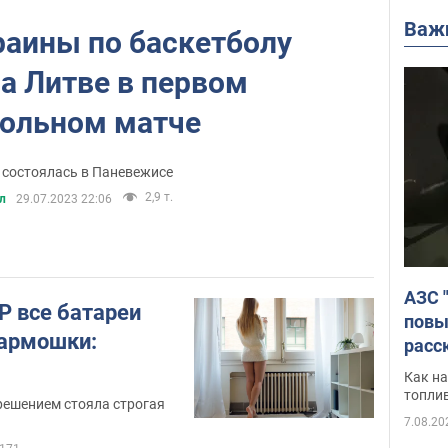
Важ
раины по баскетболу
а Литве в первом
рольном матче
 состоялась в Паневежисе
2,9 т.
л
29.07.2023 22:06
АЗС 
Р все батареи
повы
гармошки:
расс
Как на
топли
решением стояла строгая
7.08.20