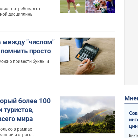
алист потребовал от
тной дисциплины
а между "числом"
апомнить просто
можно привести буквы и
Мн
торый более 100
и туристов,
Сов
всего мира
инт
цин
только в рамках
или
анной и строго
Викт