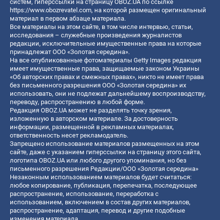
систем, гиперссылки на страницу OBOZ.UA по ссылке
https://www.obozrevatel.com
, на которой размещен оригинальный
материал в первом абзаце материала.
Все материалы на этом сайте, в том числе интервью, статьи,
исследования – служебные произведения журналистов
редакции, исключительные имущественные права на которые
принадлежат ООО «Золотая середина».
На все опубликованные фотоматериалы Getty Images редакция
имеет имущественные права, защищаемые законом Украины
«Об авторских правах и смежных правах», никто не имеет права
без письменного разрешения ООО «Золотая середина» их
использовать, они не подлежат дальнейшему воспроизводству,
переводу, распространению в любой форме.
Редакция OBOZ.UA может не разделять точку зрения,
изложенную в авторском материале. За достоверность
информации, размещенной в рекламных материалах,
ответственность несет рекламодатель.
Запрещено использование материалов размещенных на этом
сайте, даже с указанием гиперссылки на страницу этого сайта,
логотипа OBOZ.UA или любого другого упоминания, но без
письменного разрешения Редакции/ООО «Золотая середина»
Незаконным использованием материалов будет считаться:
любое копирование, публикация, перепечатка, последующее
распространение, использование, переработка с
использованием, включением в состав других материалов,
распространение, адаптация, перевод и другие подобные
изменения материала.