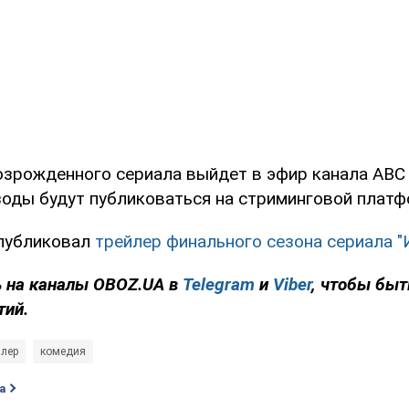
озрожденного сериала выйдет в эфир канала АВС
зоды будут публиковаться на стриминговой платф
 публиковал
трейлер финального сезона сериала "
 на каналы OBOZ.UA в
Telegram
и
Viber
, чтобы быт
тий.
йлер
комедия
а