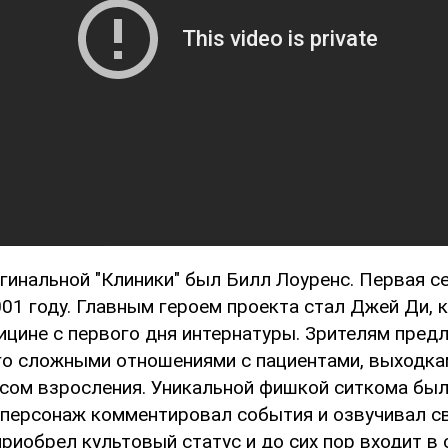
гинальной "Клиники" был Билл Лоуренс. Первая с
001 году. Главным героем проекта стал Джей Ди, 
ицине с первого дня интернатуры. Зрителям пред
го сложными отношениями с пациентами, выходка
ссом взросления. Уникальной фишкой ситкома бы
 персонаж комментировал события и озвучивал с
риобрел культовый статус и до сих пор входит в 