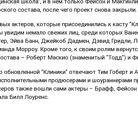
инская школа", и в нем только Фейсон и Макгинл
ского состава, после чего проект снова закрыли.
вых актеров, которые присоединились к касту "Кли
ы увидим немало свежих лиц, среди которых Ване
ер, Эйва Банн, Джейкоб Дадмен, Дэвид Гридли, Л
анда Морроу. Кроме того, к своим ролям вернут
состава – Роберт Маскио (знаменитый "Тодд") и Ф
о обновленной "Клиники" отвечают Тим Гоберт и А
исполнительными продюсерами и шоураннерами пр
еров также вошли сами актеры – Брафф, Фейсон и
ала Билл Лоуренс.