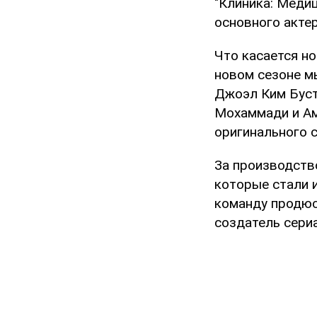
"Клиника: Медиц
основного актер
Что касается но
новом сезоне м
Джоэл Ким Буст
Мохаммади и Ам
оригинального 
За производств
которые стали 
команду продюс
создатель сери