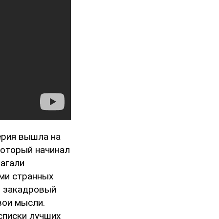
ерия вышла на
который начинал
лагали
ми странных
л закадровый
вои мысли.
списки лучших