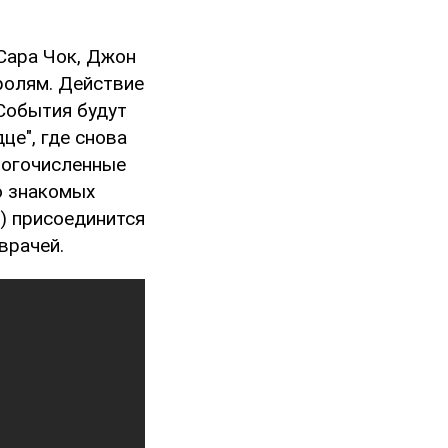
Сара Чок, Джон
ролям. Действие
 События будут
це", где снова
ногочисленные
о знакомых
) присоединится
врачей.