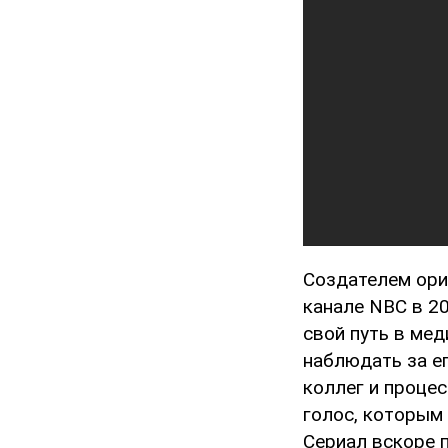
Создателем ори
канале NBC в 2
свой путь в мед
наблюдать за е
коллег и проце
голос, которым
Сериал вскоре п