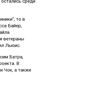
и остались среди
ники", то в
сса Байер,
айла
ся ветераны
ил Льюис.
сим Батра,
оекта. В
 Чок, а также