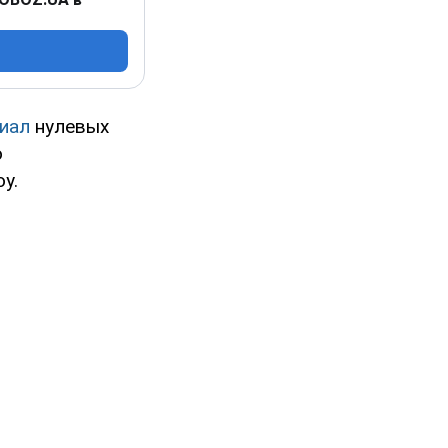
иал
нулевых
о
у.