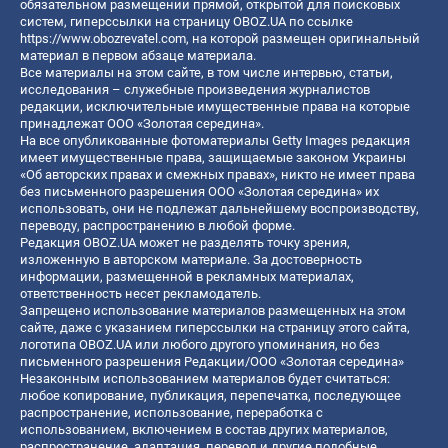
обязательном размещении прямой, открытой для поисковых
систем, гиперссылки на страницу OBOZ.UA по ссылке
https://www.obozrevatel.com
, на которой размещен оригинальный
материал в первом абзаце материала.
Все материалы на этом сайте, в том числе интервью, статьи,
исследования – служебные произведения журналистов
редакции, исключительные имущественные права на которые
принадлежат ООО «Золотая середина».
На все опубликованные фотоматериалы Getty Images редакция
имеет имущественные права, защищаемые законом Украины
«Об авторских правах и смежных правах», никто не имеет права
без письменного разрешения ООО «Золотая середина» их
использовать, они не подлежат дальнейшему воспроизводству,
переводу, распространению в любой форме.
Редакция OBOZ.UA может не разделять точку зрения,
изложенную в авторском материале. За достоверность
информации, размещенной в рекламных материалах,
ответственность несет рекламодатель.
Запрещено использование материалов размещенных на этом
сайте, даже с указанием гиперссылки на страницу этого сайта,
логотипа OBOZ.UA или любого другого упоминания, но без
письменного разрешения Редакции/ООО «Золотая середина»
Незаконным использованием материалов будет считаться:
любое копирование, публикация, перепечатка, последующее
распространение, использование, переработка с
использованием, включением в состав других материалов,
распространение, адаптация, перевод и другие подобные