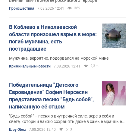
Вечная память жертве российского террора
369
Происшествия
7.08.2026 12:41
В Коблево в Николаевской
области произошел взрыв в море:
погиб мужчина, есть
пострадавшие
Мужчина, вероятно, подорвался на морской мине
2,3 т.
Криминальные новости
7.08.2026 12:41
Победительница "Детского
Евровидения" София Нерсесян
представила песню "Будь собой",
написанную её отцом
"Будь собой" – песня о внутренней силе, вере в себя и
свете, который важно сохранять даже в самые мрачные
периоды жизни
513
Шоу Oboz
7.08.2026 12:40