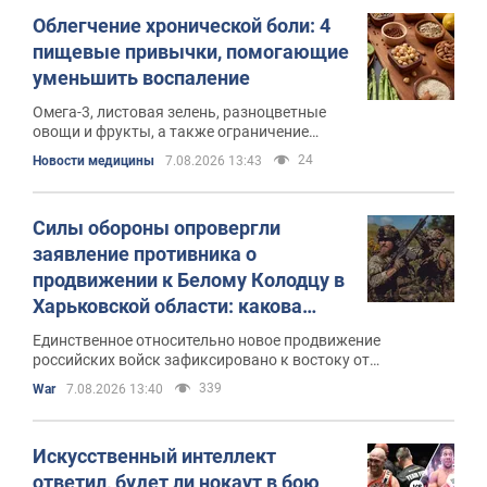
Облегчение хронической боли: 4
пищевые привычки, помогающие
уменьшить воспаление
Омега-3, листовая зелень, разноцветные
овощи и фрукты, а также ограничение
употребления алкоголя могут помочь
24
Новости медицины
7.08.2026 13:43
снизить уровень воспаления
Силы обороны опровергли
заявление противника о
продвижении к Белому Колодцу в
Харьковской области: какова
ситуация на самом деле
Единственное относительно новое продвижение
российских войск зафиксировано к востоку от
Волчанских Хуторов
339
War
7.08.2026 13:40
Искусственный интеллект
ответил, будет ли нокаут в бою