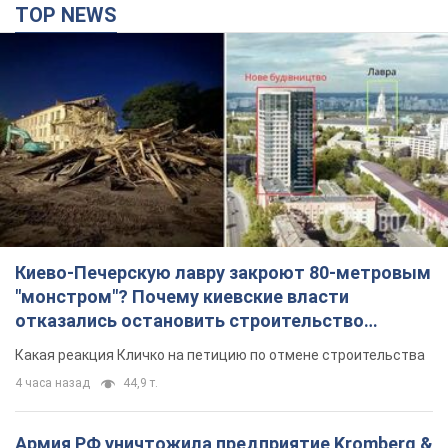
TOP NEWS
Киево-Печерскую лавру закроют 80-метровым
"монстром"? Почему киевские власти
отказались остановить строительство
небоскреба "московского верующего"
Какая реакция Кличко на петицию по отмене строительства
4 часа назад
44,9 т.
Армия РФ уничтожила предприятие Kromberg &