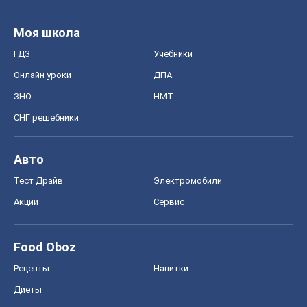
Авто
Тест Драйв
Электромобили
Акции
Сервис
Food Oboz
Рецепты
Напитки
Диеты
Экономика
Рынки и компании
Mакроэкономика
MedOboz
Новости медицины
MAMACLUB