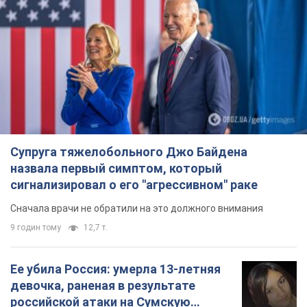
Супруга тяжелобольного Джо Байдена
назвала первый симптом, который
сигнализировал о его "агрессивном" раке
Сначала врачи не обратили на это должного внимания
9 годин тому
12,7 т.
Ее убила Россия: умерла 13-летняя
девочка, раненая в результате
российской атаки на Сумскую
область. Фото
В тот день во время российского обстрела
погибли ее брат, отчим и бабушка
9 годин тому
9,7 т.
Почему в СССР врачи носили только
белые халаты
В этом был как практический, так и