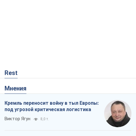
Rest
Мнения
Кремль переносит войну в тыл Европы:
под угрозой критическая логистика
Виктор Ягун
8,0 т.
На чьей стороне истории выступает
Дональд Трамп?
Виктор Каспрук
6,8 т.
В Киеве вырубили более 300 крупных
деревьев ради теплотрассы и вопреки
Генплану