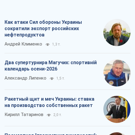
Два супертурнира Магучих: спортивній
календарь осени-2026
Александр Липенко
1,5 т.
Ракетный щит и меч Украины: ставка
на производство собственных ракет
Кирилл Татаринов
2,0 т.
Посмертная "презумпция виновности":
кто разрешил ТЦК судить погибших
защитников
Марина Ставнійчук
4,8 т.
Все мнения