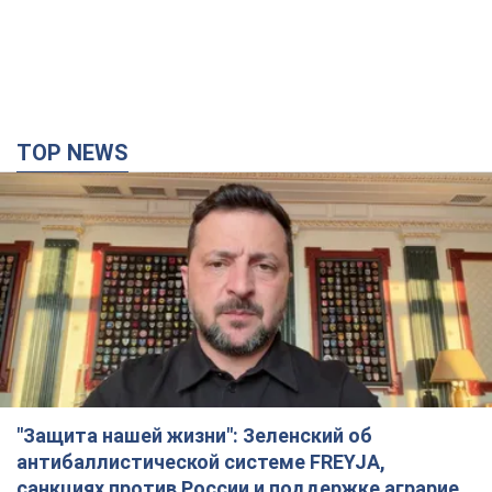
"Защита нашей жизни": Зеленский об
антибаллистической системе FREYJA,
санкциях против России и поддержке аграриев.
Видео
Европейские партнеры присоединяются к совместному
проекту
годину тому
15,1 т.
"Балистика убивает людей": Сикорский призвал
обсудить перехват вражеских ракет над
Украиной