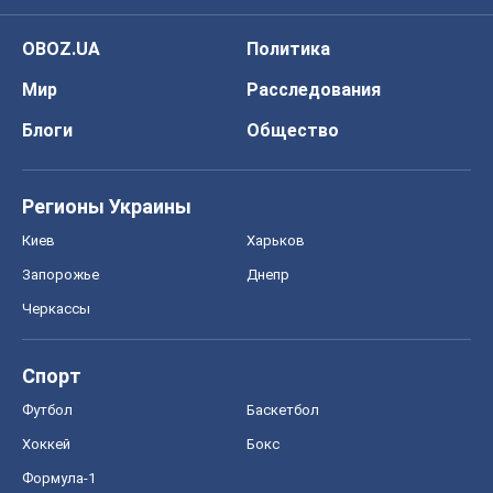
Киев
Харьков
Запорожье
Днепр
Черкассы
Спорт
Футбол
Баскетбол
Хоккей
Бокс
Формула-1
Моя школа
ГДЗ
Учебники
Онлайн уроки
ДПА
ЗНО
НМТ
СНГ решебники