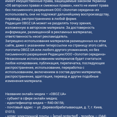
имеет имущественные права, защищаемые законом Украины
«Об авторских правах и смежных правах», никто не имеет права
без письменного разрешения ООО «Золотая середина» их
использовать, они не подлежат дальнейшему воспроизводству,
переводу, распространению в любой форме.
Редакция OBOZ.UA может не разделять точку зрения,
изложенную в авторском материале. За достоверность
информации, размещенной в рекламных материалах,
ответственность несет рекламодатель.
Запрещено использование материалов размещенных на этом
сайте, даже с указанием гиперссылки на страницу этого сайта,
логотипа OBOZ.UA или любого другого упоминания, но без
письменного разрешения Редакции/ООО «Золотая середина»
Незаконным использованием материалов будет считаться:
любое копирование, публикация, перепечатка, последующее
распространение, использование, переработка с
использованием, включением в состав других материалов,
распространение, адаптация, перевод и другие подобные
изменения материала.
Название онлайн медиа — «OBOZ.UA»
- субъект в сфере онлайн медиа;
- идентификатор медиа — R40-06156;
- почтовый адрес — ул. Деревообрабатывающая, д. 7, г. Киев,
01013;
- адрес электронной почты —
[email protected]
; - телефон — (044)