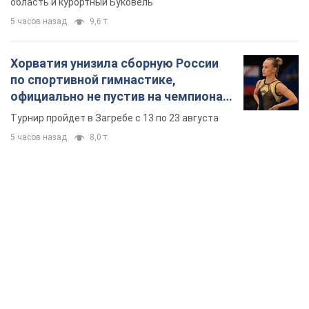
область и курортный Буковель
5 часов назад
9,6 т.
Хорватия унизила сборную России
по спортивной гимнастике,
официально не пустив на чемпионат
Европы основных спортсменов
Турнир пройдет в Загребе с 13 по 23 августа
5 часов назад
8,0 т.