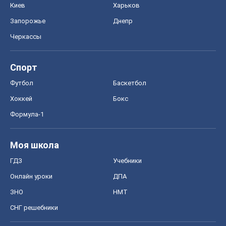
Киев
Харьков
Запорожье
Днепр
Черкассы
Спорт
Футбол
Баскетбол
Хоккей
Бокс
Формула-1
Моя школа
ГДЗ
Учебники
Онлайн уроки
ДПА
ЗНО
НМТ
СНГ решебники