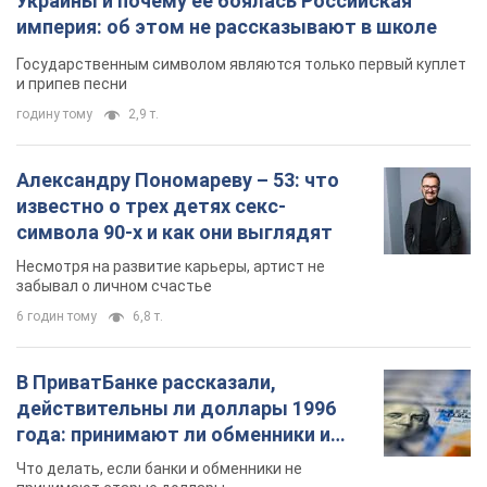
Украины и почему ее боялась Российская
империя: об этом не рассказывают в школе
Государственным символом являются только первый куплет
и припев песни
годину тому
2,9 т.
Александру Пономареву – 53: что
известно о трех детях секс-
символа 90-х и как они выглядят
Несмотря на развитие карьеры, артист не
забывал о личном счастье
6 годин тому
6,8 т.
В ПриватБанке рассказали,
действительны ли доллары 1996
года: принимают ли обменники и
банки такие купюры
Что делать, если банки и обменники не