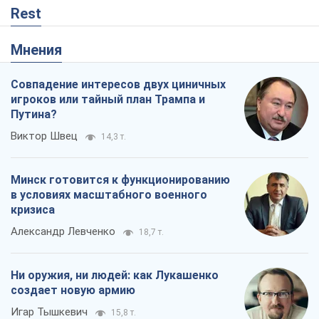
Rest
Мнения
Совпадение интересов двух циничных
игроков или тайный план Трампа и
Путина?
Виктор Швец
14,3 т.
Минск готовится к функционированию
в условиях масштабного военного
кризиса
Александр Левченко
18,7 т.
Ни оружия, ни людей: как Лукашенко
создает новую армию
Игар Тышкевич
15,8 т.