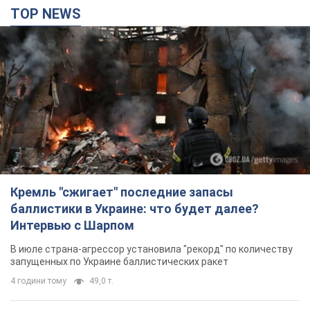
TOP NEWS
Кремль "сжигает" последние запасы
баллистики в Украине: что будет далее?
Интервью с Шарпом
В июле страна-агрессор установила "рекорд" по количеству
запущенных по Украине баллистических ракет
4 години тому
49,0 т.