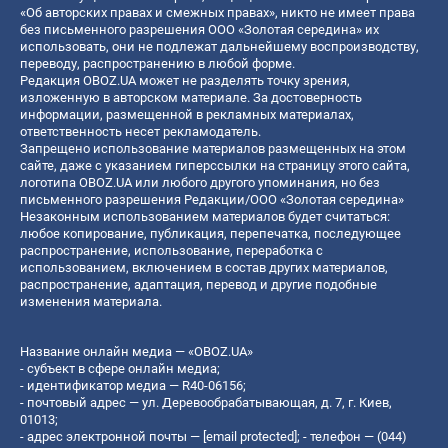
«Об авторских правах и смежных правах», никто не имеет права
без письменного разрешения ООО «Золотая середина» их
использовать, они не подлежат дальнейшему воспроизводству,
переводу, распространению в любой форме.
Редакция OBOZ.UA может не разделять точку зрения,
изложенную в авторском материале. За достоверность
информации, размещенной в рекламных материалах,
ответственность несет рекламодатель.
Запрещено использование материалов размещенных на этом
сайте, даже с указанием гиперссылки на страницу этого сайта,
логотипа OBOZ.UA или любого другого упоминания, но без
письменного разрешения Редакции/ООО «Золотая середина»
Незаконным использованием материалов будет считаться:
любое копирование, публикация, перепечатка, последующее
распространение, использование, переработка с
использованием, включением в состав других материалов,
распространение, адаптация, перевод и другие подобные
изменения материала.
Название онлайн медиа — «OBOZ.UA»
- субъект в сфере онлайн медиа;
- идентификатор медиа — R40-06156;
- почтовый адрес — ул. Деревообрабатывающая, д. 7, г. Киев,
01013;
- адрес электронной почты —
[email protected]
; - телефон — (044)