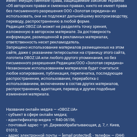
имеет имущественные права, защищаемые законом Украины
«Об авторских правах и смежных правах», никто не имеет права
без письменного разрешения ООО «Золотая середина» их
использовать, они не подлежат дальнейшему воспроизводству,
переводу, распространению в любой форме.
Редакция OBOZ.UA может не разделять точку зрения,
изложенную в авторском материале. За достоверность
информации, размещенной в рекламных материалах,
ответственность несет рекламодатель.
Запрещено использование материалов размещенных на этом
сайте, даже с указанием гиперссылки на страницу этого сайта,
логотипа OBOZ.UA или любого другого упоминания, но без
письменного разрешения Редакции/ООО «Золотая середина»
Незаконным использованием материалов будет считаться:
любое копирование, публикация, перепечатка, последующее
распространение, использование, переработка с
использованием, включением в состав других материалов,
распространение, адаптация, перевод и другие подобные
изменения материала.
Название онлайн медиа — «OBOZ.UA»
- субъект в сфере онлайн медиа;
- идентификатор медиа — R40-06156;
- почтовый адрес — ул. Деревообрабатывающая, д. 7, г. Киев,
01013;
- адрес электронной почты —
[email protected]
; - телефон — (044)