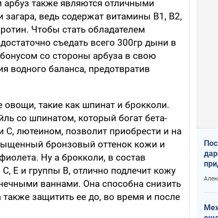
и арбуз также являются отличными
 загара, ведь содержат витамины В1, В2,
каротин. Чтобы стать обладателем
 достаточно съедать всего 300гр дыни в
 бонусом со стороны арбуза в свою
ия водного баланса, предотвратив
 овощи, такие как шпинат и брокколи.
ль со шпинатом, который богат бета-
 С, лютеином, позволит приобрести и на
Пос
асыщенный бронзовый оттенок кожи и
дар
фиолета. Ну а брокколи, в состав
при
 С, Е и группы В, отлично подлечит кожу
Укр
Алек
нечными ваннами. Она способна снизить
а также защитить ее до, во время и после
Меж
еще