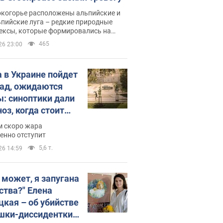
окогорье расположены альпийские и
пийские луга – редкие природные
ексы, которые формировались на
ении сотен лет
465
26 23:00
 в Украине пойдет
пад, ожидаются
ы: синоптики дали
оз, когда стоит
ать изменения
м скоро жара
ды
енно отступит
5,6 т.
26 14:59
, может, я запугана
ства?" Елена
цкая – об убийстве
шки-диссидентки