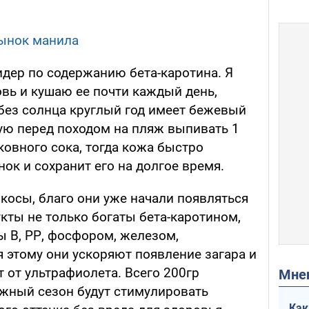
рынок манила
идер по содержанию бета-каротина. Я
ь и кушаю ее почти каждый день,
 без солнца круглый год имеет бежевый
дую перед походом на пляж выпивать 1
овного сока, тогда кожа быстро
ок и сохранит его на долгое время.
косы, благо они уже начали появляться
кты не только богаты бета-каротином,
ы В, РР, фосфором, железом,
 этому они ускоряют появление загара и
 от ультрафиолета. Всего 200гр
Мн
жный сезон будут стимулировать
Как