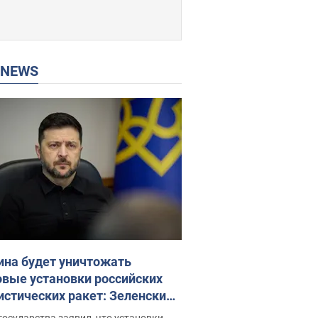
P NEWS
ина будет уничтожать
овые установки российских
истических ракет: Зеленский
ел заседание СНБО
государства заявил, что установки