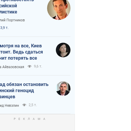
сийской
листике
лий Портников
3,9 т.
мотря на все, Киев
тоит. Ведь сдаться
чит потерять все
9,6 т.
а Айвазовская
ад обязан остановить
инский геноцид
аинцев
2,5 т.
ид Невзлин