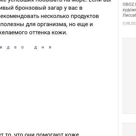
Аллы
OBOZ.U
сивый бронзовый загар у вас в
сына
худож
рекомендовать несколько продуктов
Лисса
Порт
деть
 полезны для организма, но еще и
5.08.20
желаемого оттенка кожи.
идео дня
т то, что они помогают коже