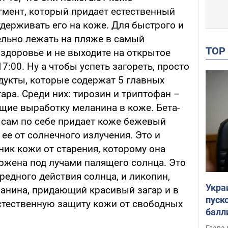
гмент, который придает естественный
удерживать его на коже. Для быстрого и
ельно лежать на пляже в самый
TO
 здоровье и не выходите на открытое
17:00. Ну а чтобы успеть загореть, просто
дукты, которые содержат 5 главных
ара. Среди них: тирозин и триптофан –
ие выработку меланина в коже. Бета-
о сам по себе придает коже бежевый
 ее от солнечного излучения. Это и
ник кожи от старения, которому она
ржена под лучами палящего солнца. Это
редного действия солнца, и ликопин,
Укра
анина, придающий красивый загар и в
пуск
стественную защиту кожи от свободных
балл
пров
Глава 