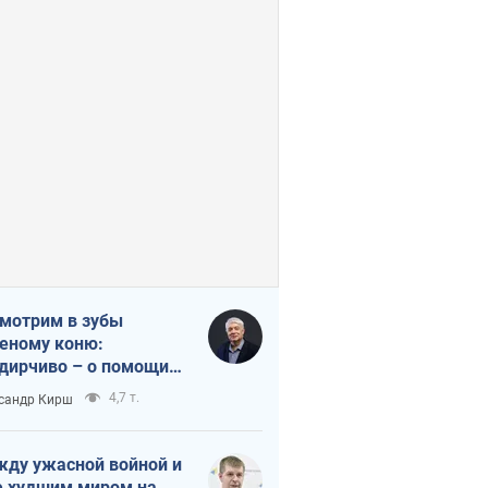
мотрим в зубы
еному коню:
дирчиво – о помощи
аине
4,7 т.
сандр Кирш
ду ужасной войной и
 худшим миром на