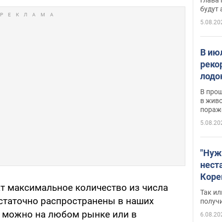
будут
5.08.20
В ию
реко
лодо
обна
В про
в живо
пораж
5.08.20
"Нуж
нест
Коре
т максимальное количество из числа
бизн
Так ил
имею
статочно распространены в наших
получ
пом
их можно на любом рынке или в
6.08.20