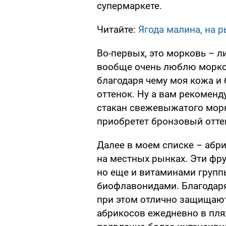
супермаркете.
Читайте:
Ягода малина, на 
Во-первых, это морковь – л
вообще очень люблю морков
благодаря чему моя кожа и
оттенок. Ну а вам рекомен
стакан свежевыжатого морк
приобретет бронзовый оттен
Далее в моем списке – абри
на местных рынках. Эти фру
но еще и витаминами групп
биофлавонидами. Благодаря
при этом отлично защищают
абрикосов ежедневно в пля