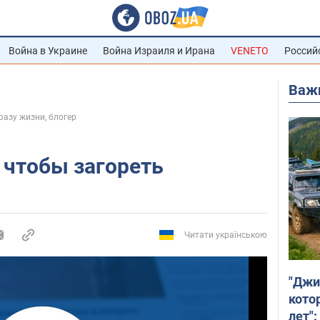
Война в Украине
Война Израиля и Ирана
VENETO
Россий
Важ
разу жизни, блогер
 чтобы загореть
Читати українською
"Джи
кото
лет":