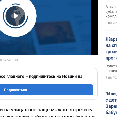
В выс
субаль
компл
протяж
Play Video
5.08.20
Жара
на с
гроз
прогн
ожид
Совсе
пого
постеп
рсе главного – подпишитесь на Новини на
5.08.20
Подписаться
"Или
с дет
Заре
и на улицах все чаще можно встретить
бабу
уже успевших побывать на море. Если вы