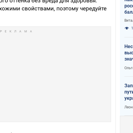
го оттенка без вреда для здоровья.
рос
схожими свойствами, поэтому чередуйте
бал
Вита
1
Нес
выс
зна
Ольг
Зап
пут
укр
Леон