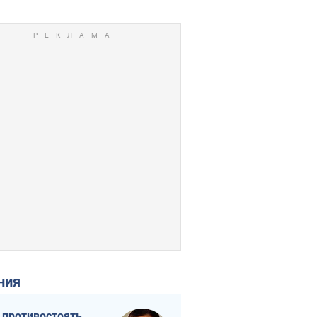
ения
 противостоять