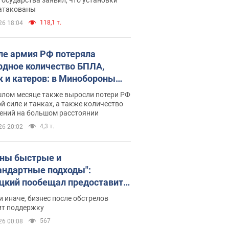
 атакованы
118,1 т.
26 18:04
ле армия РФ потеряла
рдное количество БПЛА,
к и катеров: в Минобороны
родовали статистику
шлом месяце также выросли потери РФ
й силе и танках, а также количество
ений на большом расстоянии
4,3 т.
26 20:02
ны быстрые и
андартные подходы":
цкий пообещал предоставить
есу приоритетный доступ к
и иначе, бизнес после обстрелов
щимся складским
ит поддержку
ещениям
567
26 00:08