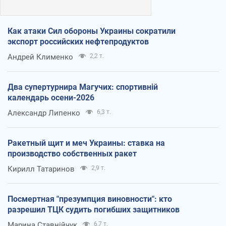
Как атаки Сил обороны Украины сократили
экспорт российских нефтепродуктов
Андрей Клименко
2,2 т.
Два супертурнира Магучих: спортивній
календарь осени-2026
Александр Липенко
6,3 т.
Ракетный щит и меч Украины: ставка на
производство собственных ракет
Кирилл Татаринов
2,9 т.
Посмертная "презумпция виновности": кто
разрешил ТЦК судить погибших защитников
Марина Ставнійчук
6,7 т.