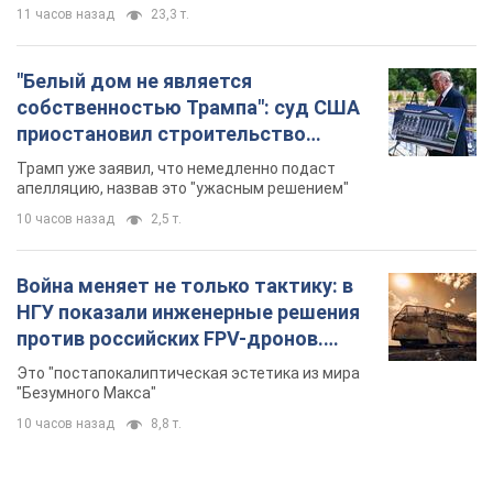
11 часов назад
23,3 т.
"Белый дом не является
собственностью Трампа": суд США
приостановил строительство
бального зала стоимостью 400 млн
Трамп уже заявил, что немедленно подаст
долларов
апелляцию, назвав это "ужасным решением"
10 часов назад
2,5 т.
Война меняет не только тактику: в
НГУ показали инженерные решения
против российских FPV-дронов.
Фото
Это "постапокалиптическая эстетика из мира
"Безумного Макса"
10 часов назад
8,8 т.