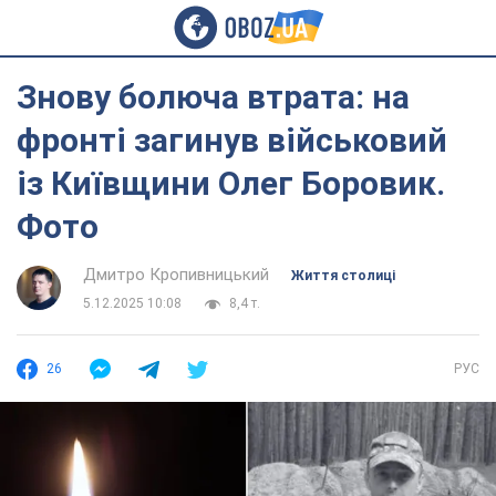
Знову болюча втрата: на
фронті загинув військовий
із Київщини Олег Боровик.
Фото
Дмитро Кропивницький
Життя столиці
5.12.2025 10:08
8,4 т.
26
РУС