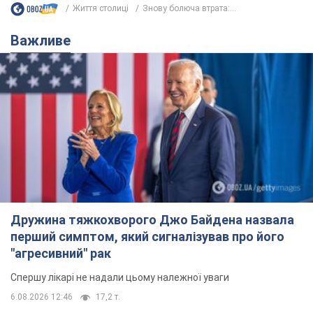
Життя столиці
Знову болюча втрата:...
Важливе
Дружина тяжкохворого Джо Байдена назвала
перший симптом, який сигналізував про його
"агресивний" рак
Спершу лікарі не надали цьому належної уваги
6.08.2026 12:46
17,2 т.