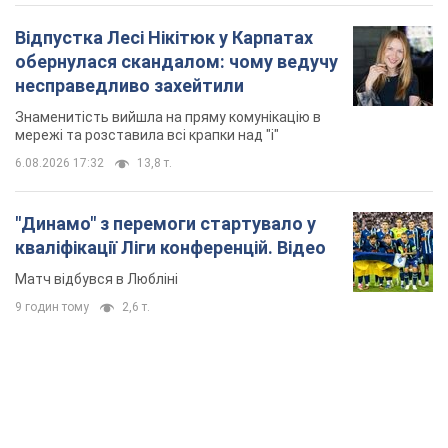
Відпустка Лесі Нікітюк у Карпатах
обернулася скандалом: чому ведучу
несправедливо захейтили
Знаменитість вийшла на пряму комунікацію в
мережі та розставила всі крапки над "і"
6.08.2026 17:32
13,8 т.
"Динамо" з перемоги стартувало у
кваліфікації Ліги конференцій. Відео
Матч відбувся в Любліні
9 годин тому
2,6 т.