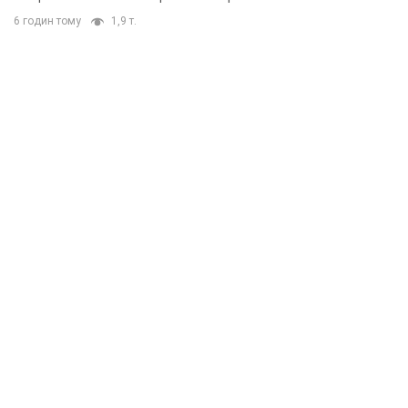
6 годин тому
1,9 т.