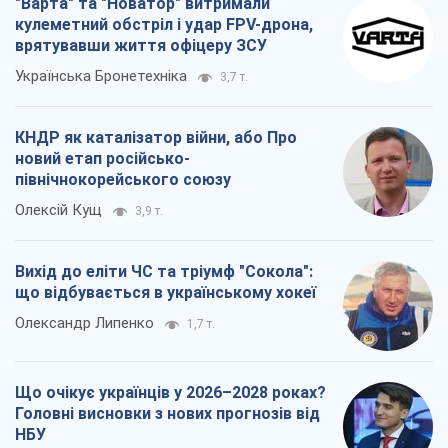
Що очікує українців у 2026–2028 роках?
Головні висновки з нових прогнозів від
НБУ
Василь Фурман
27,7 т.
Всі думки
Про компанію
Команда
Правова інформація
Політика конфіденційності
Реклама на сайті
Документи
Редакційна політика
Журналісти OBOZ.UA на місці
подій