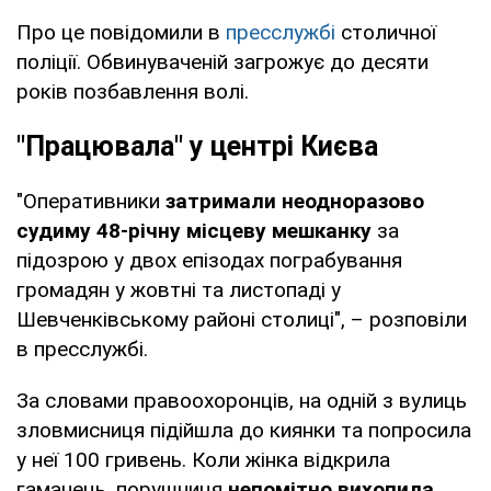
Про це повідомили в
пресслужбі
столичної
поліції. Обвинуваченій загрожує до десяти
років позбавлення волі.
"Працювала" у центрі Києва
"Оперативники
затримали неодноразово
судиму 48-річну місцеву мешканку
за
підозрою у двох епізодах пограбування
громадян у жовтні та листопаді у
Шевченківському районі столиці", – розповіли
в пресслужбі.
За словами правоохоронців, на одній з вулиць
зловмисниця підійшла до киянки та попросила
у неї 100 гривень. Коли жінка відкрила
гаманець, порушниця
непомітно вихопила