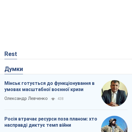
Росія втрачає ресурси поза планом: хто
насправді диктує темп війни
Сергій Місюра
10,3 т.
Захід проспав загрозу: Росія може
перевірити НАТО війною
Леонід Невзлін
4,3 т.