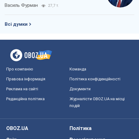
OBOZ.UA
Політика
Світ
Розслідування
Блоги
Суспільство
Регіони України
Київ
Харків
Запоріжжя
Дніпро
Черкаси
Спорт
Футбол
Баскетбол
Хокей
Бокс
Формула-1