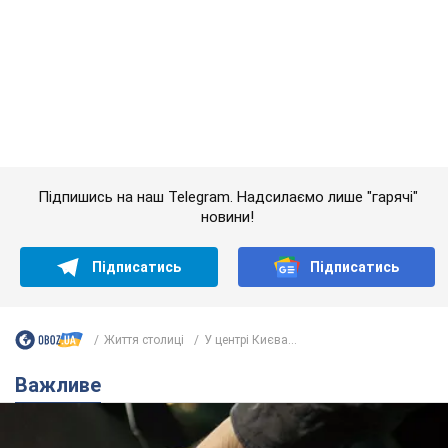
Важливе
АЗС "готуються" до суттєвого підвищення цін:
українцям розповіли, чого очікувати
Як на заправках уже змінили вартість пального
9 часов назад
23,0 т.
"Білий дім не є власністю Трампа":