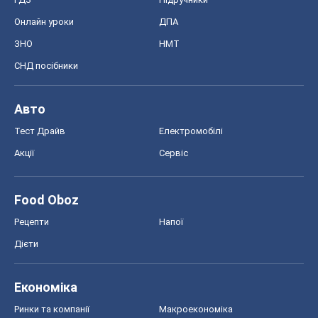
Економіка
Ринки та компанії
Макроекономіка
MedOboz
Новини медицини
MAMACLUB
Шоу
Афіша
Плітки
Краса
Мода
Жіночий журнал