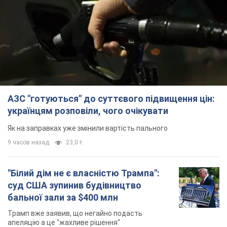
суд США зупинив будівництво
бальної зали за $400 млн
Трамп вже заявив, що негайно подасть
апеляцію а це "жахливе рішення"
8 часов назад
1,8 т.
Війна змінює не лише тактику: в НГУ
показали інженерні рішення проти
російських FPV-дронів. Фото
Це "постапокаліптична естетика зі світу
"Шаленого Макса"
8 часов назад
7,2 т.