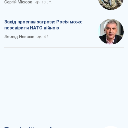
"Варта" та "Новатор" витримали
кулеметний обстріл і удар FPV-дрона,
врятувавши життя офіцеру ЗСУ
Українська Бронетехніка
3,7 т.
КНДР як каталізатор війни, або Про
новий етап російсько-
північнокорейського союзу
Олексій Кущ
3,9 т.
Вихід до еліти ЧС та тріумф "Сокола":
що відбувається в українському хокеї
Олександр Липенко
1,7 т.