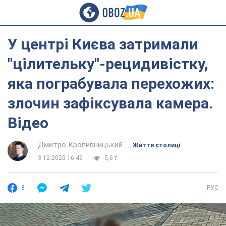
У центрі Києва затримали
"цілительку"-рецидивістку,
яка пограбувала перехожих:
злочин зафіксувала камера.
Відео
Дмитро Кропивницький
Життя столиці
3.12.2025 16:49
5,6 т.
8
РУС