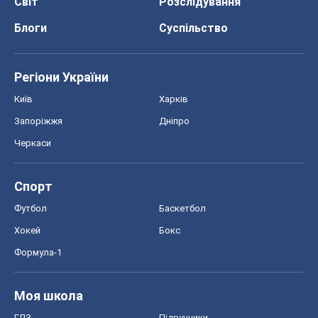
Моя школа
ГДЗ
Підручники
Онлайн уроки
ДПА
ЗНО
НМТ
СНД посібники
Авто
Тест Драйв
Електромобілі
Акції
Сервіс
Food Oboz
Рецепти
Напої
Дієти