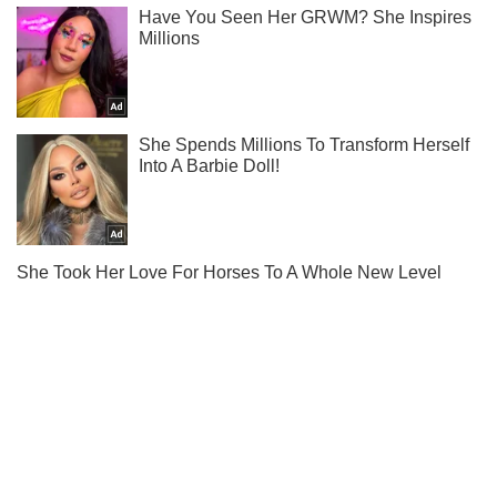
Підпишись на наш Telegram. Надсилаємо лише "гарячі"
новини!
Підписатись
Підписатись
Життя столиці
У центрі Києва...