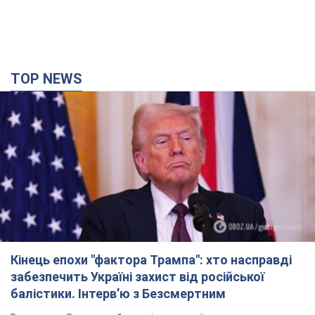
Кінець епохи "фактора Трампа": хто насправді
забезпечить Україні захист від російської
балістики. Інтерв’ю з Безсмертним
Володимир Зеленський зустрівся з українським дипломата
та окреслив нове бачення війни та ролі міжнародних
партнерів у боротьбі з Росією
час назад
4,8 т.
У Києві внаслідок російської атаки
постраждали четверо людей. Фото
Ворог продовжує регулярний ракетний терор столиці
час назад
12,1 т.
Росіяни атакували дроном лікарню у Херсоні:
постраждали медпрацівниці
Загалом постраждали чотири жінки – і вони не єдині поранені
за добу