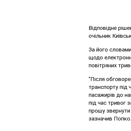
Відповідне ріш
очільник Київськ
За його словами
щодо електронно
повітряних трив
"Після обговор
транспорту під 
пасажирів до н
під час тривог 
прошу звернути 
зазначив Попко