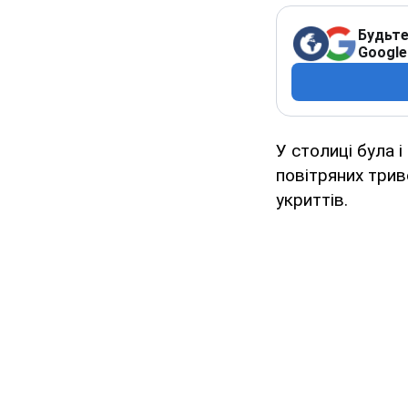
Будьте
Google
У столиці була 
повітряних трив
укриттів.