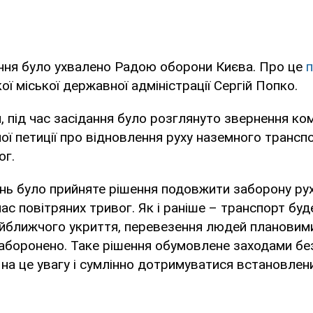
ення було ухвалено Радою оборони Києва. Про це
ої міської державної адміністрації Сергій Попко.
, під час засідання було розглянуто звернення ком
ї петиції про відновлення руху наземного транспо
ог.
ень було прийняте рішення подовжити заборону ру
час повітряних тривог. Як і раніше – транспорт бу
айближчого укриття, перевезення людей планови
заборонено. Таке рішення обумовлене заходами бе
на це увагу і сумлінно дотримуватися встановлени
.