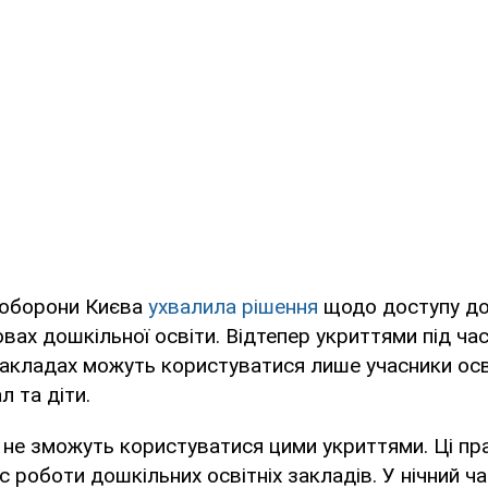
а оборони Києва
ухвалила рішення
щодо доступу до 
овах дошкільної освіти. Відтепер укриттями під ча
закладах можуть користуватися лише учасники ос
л та діти.
 не зможуть користуватися цими укриттями. Ці пр
с роботи дошкільних освітніх закладів. У нічний ч