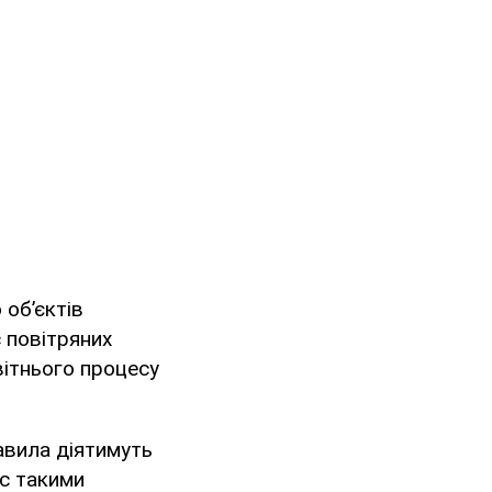
об’єктів
с повітряних
вітнього процесу
авила діятимуть
ас такими