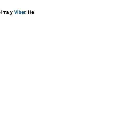
l та у
Viber
. Не