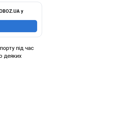
 OBOZ.UA у
порту під час
о деяких