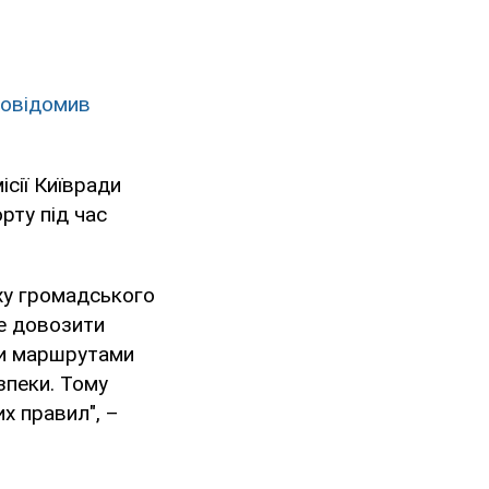
повідомив
ісії Київради
рту під час
ху громадського
де довозити
ми маршрутами
зпеки. Тому
х правил", –