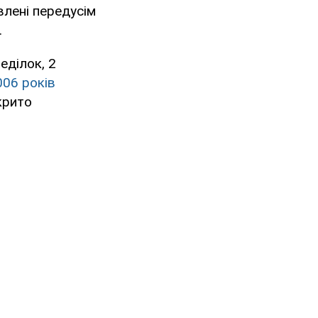
влені передусім
.
еділок, 2
006 років
дкрито