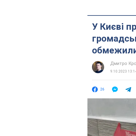
У Києві п
громадськ
обмежили
Дмитро Кро
9.10.2023 13:1
26