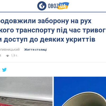
родовжили заборону на рух
ого транспорту під час тривог
 доступ до деяких укриттів
пивницький
Життя столиці
4
1,9 т.