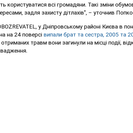
ь користуватися всі громадяни. Такі зміни обумо
ересами, задля захисту дітлахів", – уточнив Попко
BOZREVATEL, у Дніпровському районі Києва в пон
на на 24 поверсі
випали брат та сестра, 2005 та 2
д отриманих травм вони загинули на місці події, ві
овадження.