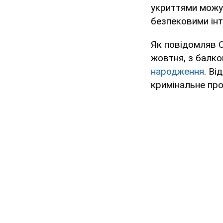
укриттями можут
безпековими інт
Як повідомляв O
жовтня, з балко
народження
. Ві
кримінальне пр