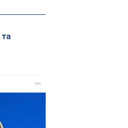
 та
РУС