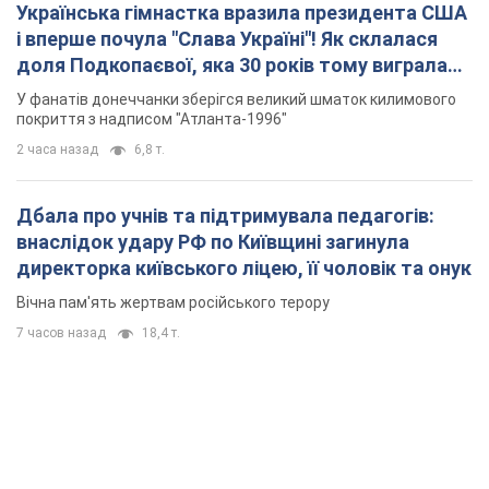
Українська гімнастка вразила президента США
і вперше почула "Слава Україні"! Як склалася
доля Подкопаєвої, яка 30 років тому виграла
"золото" Олімпіади
У фанатів донеччанки зберігся великий шматок килимового
покриття з надписом "Атланта-1996"
2 часа назад
6,8 т.
Дбала про учнів та підтримувала педагогів:
внаслідок удару РФ по Київщині загинула
директорка київського ліцею, її чоловік та онук
Вічна пам'ять жертвам російського терору
7 часов назад
18,4 т.