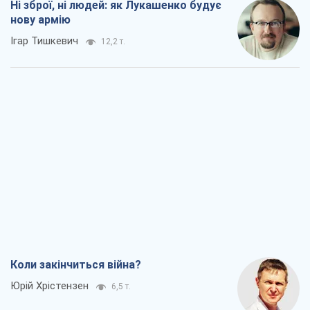
Ні зброї, ні людей: як Лукашенко будує
нову армію
Ігар Тишкевич
12,2 т.
Коли закінчиться війна?
Юрій Хрістензен
6,5 т.