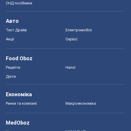
СНД посібники
Авто
Тест Драйв
Електромобілі
Акції
Сервіс
Food Oboz
Рецепти
Напої
Дієти
Економіка
Ринки та компанії
Макроекономіка
MedOboz