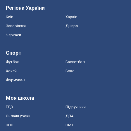
Регіони України
Київ
Харків
Запоріжжя
Дніпро
Черкаси
Спорт
Футбол
Баскетбол
Хокей
Бокс
Формула-1
Моя школа
ГДЗ
Підручники
Онлайн уроки
ДПА
ЗНО
НМТ