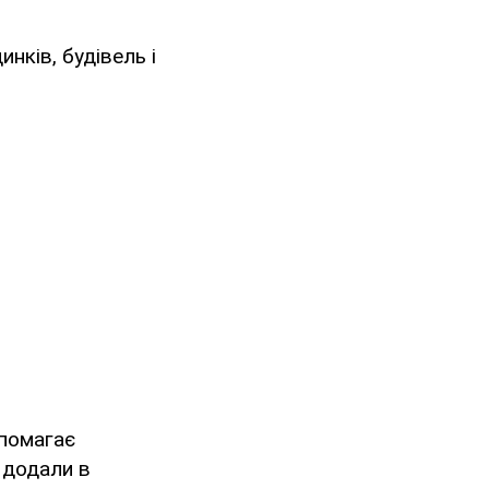
инків, будівель і
помагає
 додали в