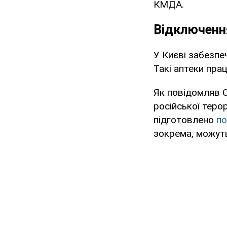
КМДА.
Відключення
У Києві забезп
Такі аптеки пра
Як повідомляв OB
російської терор
підготовлено
по
зокрема, можуть