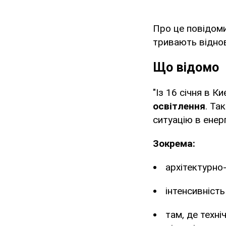
Про це повідом
тривають відно
Що відомо
"Із 16 січня в Ки
освітлення
. Та
ситуацію в енер
Зокрема:
архітектурно
інтенсивніст
там, де техн