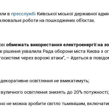
или в
пресслужбі
Київської міської державної адміні
влювальні роботи на пошкоджених об’єктах.
єві
обмежать використання електроенергії на з
ке рішення ухвалила Рада оборони міста Києва з о
госистемі через ворожі атаки", – йдеться в повідо
-декоративне освітлення не вмикатимуть;
ь вуличного освітлення знизять до 20% потужності;
ічно не можна зробити світло тьмянішим, включат