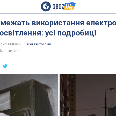
бмежать використання електро
освітлення: усі подробиці
пивницький
Життя столиці
53
3,4 т.