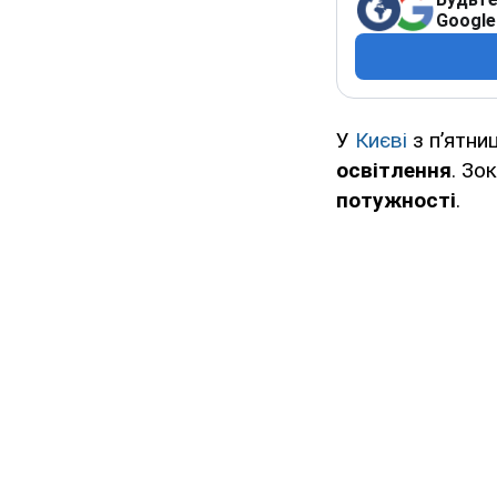
Google
У
Києві
з п’ятниц
освітлення
. Зо
потужності
.