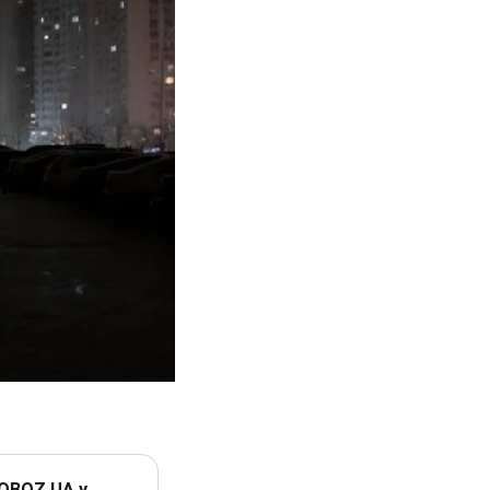
 OBOZ.UA у