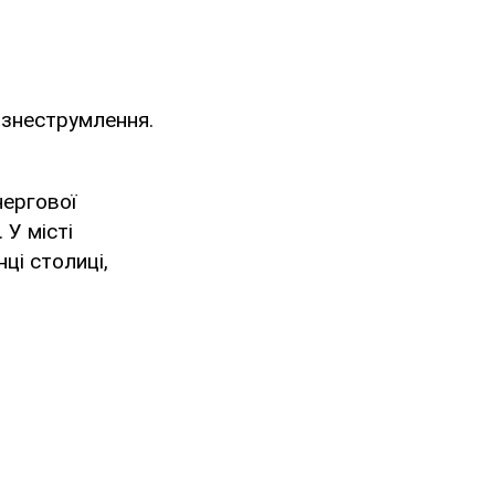
 знеструмлення.
чергової
 У місті
ці столиці,