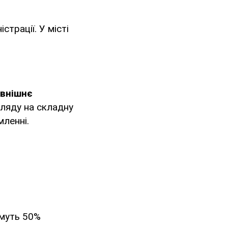
страції. У місті
овнішнє
гляду на складну
мленні.
имуть 50%