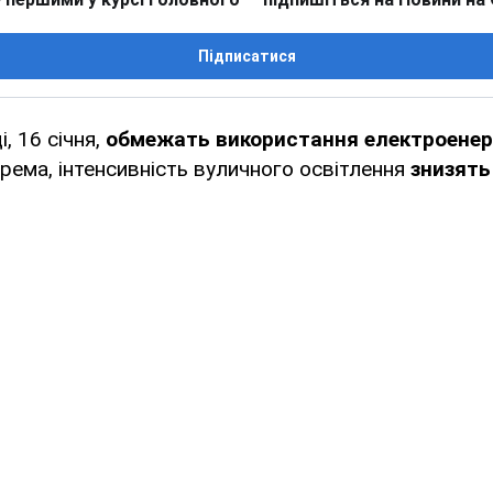
Підписатися
і, 16 січня,
обмежать використання електроенерг
крема, інтенсивність вуличного освітлення
знизять