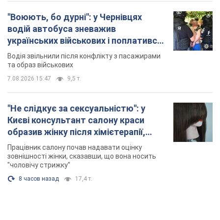
"Воюють, бо дурні": у Чернівцях
водій автобуса зневажив
українських військових і поплатився.
Відео
Водія звільнили після конфлікту з пасажирами
та образ військових
7.08.2026 15:47
9,5 т.
"Не слідкує за сексуальністю": у
Києві консультант салону краси
образив жінку після хімієтерапії,
розгорівся скандал. Фото
Працівник салону почав надавати оцінку
зовнішності жінки, сказавши, що вона носить
"чоловічу стрижку"
8 часов назад
17,4 т.