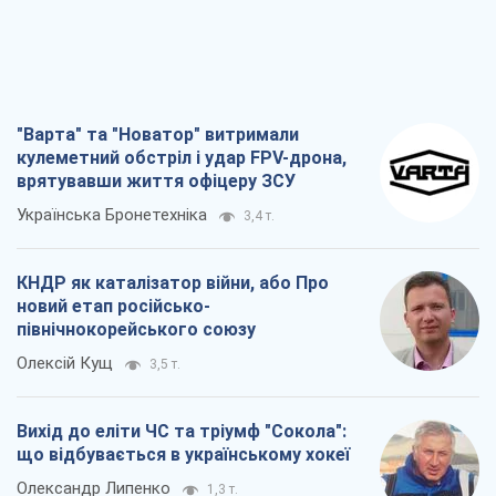
"Варта" та "Новатор" витримали
кулеметний обстріл і удар FPV-дрона,
врятувавши життя офіцеру ЗСУ
Українська Бронетехніка
3,4 т.
КНДР як каталізатор війни, або Про
новий етап російсько-
північнокорейського союзу
Олексій Кущ
3,5 т.
Вихід до еліти ЧС та тріумф "Сокола":
що відбувається в українському хокеї
Олександр Липенко
1,3 т.