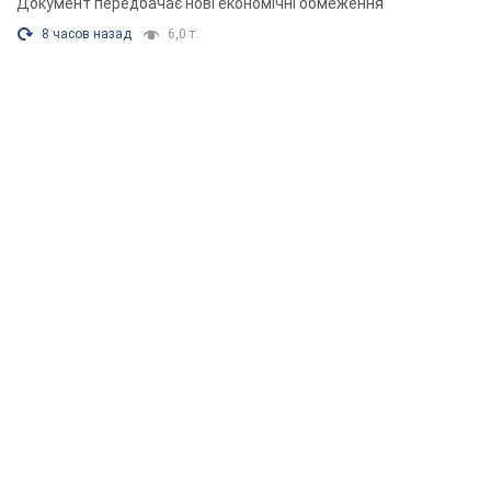
Документ передбачає нові економічні обмеження
8 часов назад
6,0 т.