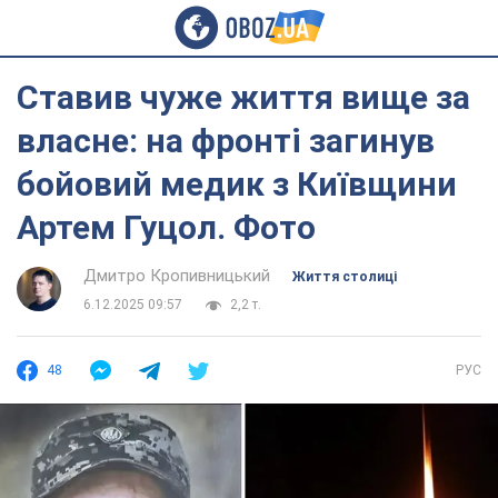
Ставив чуже життя вище за
власне: на фронті загинув
бойовий медик з Київщини
Артем Гуцол. Фото
Дмитро Кропивницький
Життя столиці
6.12.2025 09:57
2,2 т.
48
РУС