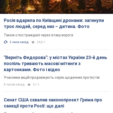
Росія вдарила по Київщині дронами: загинули
троє людей, серед них – дитина. Фото
Також є постраждалі через атаку ворога
2 часа назад
24,5 т.
"Верніть Федорова": у містах України 23-й день
поспіль тривають масові мітинги з
картонками. Фото і відео
Учасники акцій продовжують серію щоденних протестів
8 часов назад
3,1 т.
Сенат США схвалив законопроєкт Грема про
санкції проти Росії: що далі