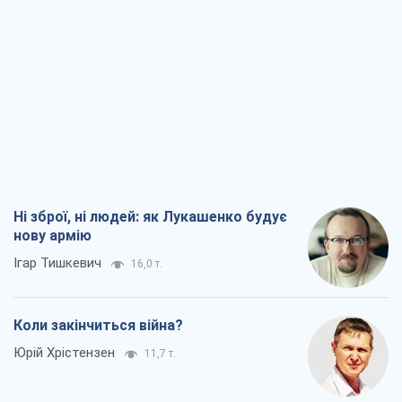
Ні зброї, ні людей: як Лукашенко будує
нову армію
Ігар Тишкевич
16,0 т.
Коли закінчиться війна?
Юрій Хрістензен
11,7 т.