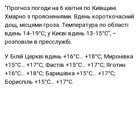
"Прогноз погоди на 6 квітня по Київщині.
Хмарно з проясненнями. Вдень короткочасний
дощ, місцями гроза. Температура по області
вдень 14-19°С; у Києві вдень 13-15°С", –
розповіли в пресслужбі.
У Білій Церкві вдень +16°С… +18°С; Миронівка
+15°С… +17°С; Фастів +15°С… +17°С; Яготин
+16°С… +18°С; Баришівка +15°С… +17°С;
Бориспіль +15°С… +17°С.