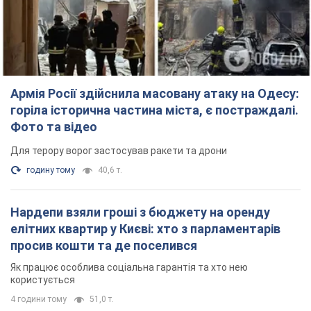
Армія Росії здійснила масовану атаку на Одесу:
горіла історична частина міста, є постраждалі.
Фото та відео
Для терору ворог застосував ракети та дрони
годину тому
40,6 т.
Нардепи взяли гроші з бюджету на оренду
елітних квартир у Києві: хто з парламентарів
просив кошти та де поселився
Як працює особлива соціальна гарантія та хто нею
користується
4 години тому
51,0 т.