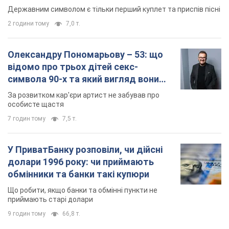
Державним символом є тільки перший куплет та приспів пісні
2 години тому
7,0 т.
Олександру Пономарьову – 53: що
відомо про трьох дітей секс-
символа 90-х та який вигляд вони
мають
За розвитком кар'єри артист не забував про
особисте щастя
7 годин тому
7,5 т.
У ПриватБанку розповіли, чи дійсні
долари 1996 року: чи приймають
обмінники та банки такі купюри
Що робити, якщо банки та обмінні пункти не
приймають старі долари
9 годин тому
66,8 т.