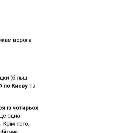
икам ворога
дки (більш
Ф по Києву
та
я із чотирьох
 Ще одна
 Крім того,
обітник