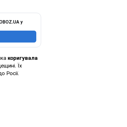
 OBOZ.UA у
яка
коригувала
ещині. Їх
о Росії.