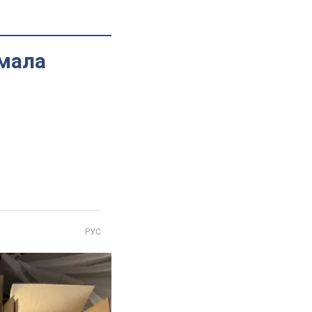
имала
РУС