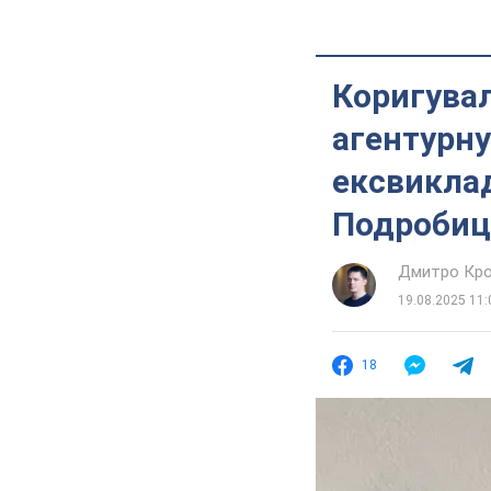
Коригувал
агентурну
ексвиклад
Подробиц
Дмитро Кро
19.08.2025 11:
18