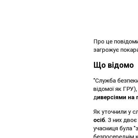
Про це повідом
загрожує покара
Що відомо
"Служба безпеки
відомої як ГРУ)
д
иверсіями на 
Як уточнили у с
осіб
. З них дво
учасниця була "
безпосереднім 