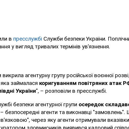
или в
пресслужбі
Служби безпеки України. Поплічн
ння у вигляд тривалих термінів ув’язнення.
 викрила агентурну групу російської воєнної розві
, яка займалася
коригуванням повітряних атак Р
півдні України
", – розповіли в пресслужбі.
лужбі безпеки агентурної групи
осередок складавс
є – безпосередні агенти та виконавці "замовлень".
зв’язковою", через яку агенти отримували вказівки.
куратором зловмисників виявився кадровий співр