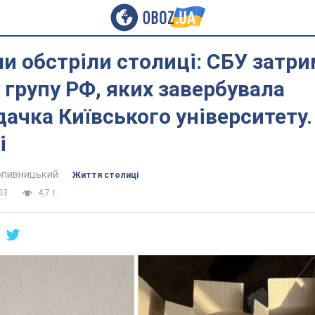
и обстріли столиці: СБУ затр
 групу РФ, яких завербувала
ачка Київського університету.
і
пивницький
Життя столиці
03
4,7 т.