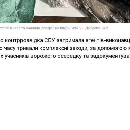
що контррозвідка СБУ затримала агентів-виконавц
го часу тривали комплексні заходи, за допомогою
х учасників ворожого осередку та задокументувати