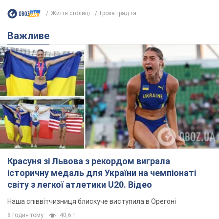
Життя столиці
Гроза град та...
Важливе
Красуня зі Львова з рекордом виграла
історичну медаль для України на чемпіонаті
світу з легкої атлетики U20. Відео
Наша співвітчизниця блискуче виступила в Орегоні
8 годин тому
40,6 т.