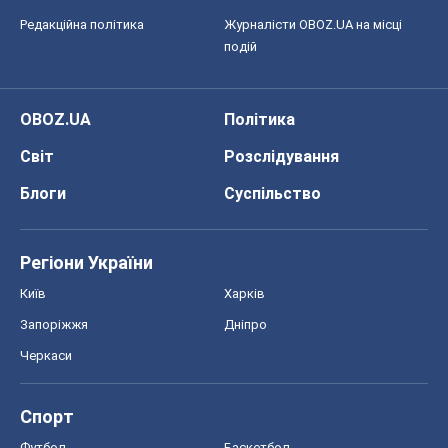
Редакційна політика
Журналісти OBOZ.UA на місці
подій
OBOZ.UA
Політика
Світ
Розслідування
Блоги
Суспільство
Регіони України
Київ
Харків
Запоріжжя
Дніпро
Черкаси
Спорт
Футбол
Баскетбол