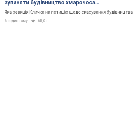
зупиняти будівництво хмарочоса
"московського вірянина"
Яка реакція Кличка на петицію щодо скасування будівництва
6 годин тому
65,0 т.