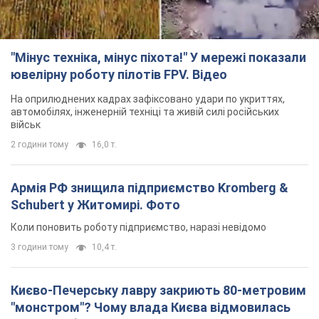
"Мінус техніка, мінус піхота!" У мережі показали
ювелірну роботу пілотів FPV. Відео
На оприлюднених кадрах зафіксовано удари по укриттях,
автомобілях, інженерній техніці та живій силі російських
військ
2 години тому
16,0 т.
Армія РФ знищила підприємство Kromberg &
Schubert у Житомирі. Фото
Коли поновить роботу підприємство, наразі невідомо
3 години тому
10,4 т.
Києво-Печерську лавру закриють 80-метровим
"монстром"? Чому влада Києва відмовилась