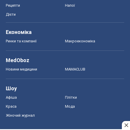
Рецепти
Напої
Дієти
Економіка
Ринки та компанії
Макроекономіка
MedOboz
Новини медицини
MAMACLUB
Шоу
Афіша
Плітки
Краса
Мода
Жіночий журнал