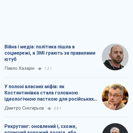
Війна і медіа: політика пішла в
соцмережі, а ЗМІ грають за правилами
ютуб
Павло Казарін
1,2 т.
У полоні власних міфів: як
Костянтинівка стала головною
ідеологічною пасткою для російських
окупантів
Дмитро Снєгирьов
3,5 т.
Рекрутинг: оновлений і, схоже,
корисний ворожий досвід, або