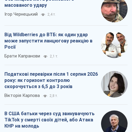
масованого удару
Ігор Чернецький
2,4 т.
Від Wildberries до ВТБ: як один удар
може запустити ланцюгову реакцію в
Росії
Брати Капранови
2,1 т.
Податкові перевірки після 1 серпня 2026
року: як горизонт контролю
скорочується з 6,5 до 3 років
Вікторія Карпова
2,8 т.
В США батьки через суд звинувачують
TikTok у смерті своїх дітей, або Атака
КНР на молодь