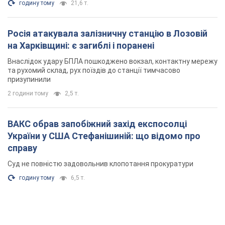
годину тому
21,6 т.
Росія атакувала залізничну станцію в Лозовій
на Харківщині: є загиблі і поранені
Внаслідок удару БПЛА пошкоджено вокзал, контактну мережу
та рухомий склад, рух поїздів до станції тимчасово
призупинили
2 години тому
2,5 т.
ВАКС обрав запобіжний захід експосолці
України у США Стефанішиній: що відомо про
справу
Суд не повністю задовольнив клопотання прокуратури
годину тому
6,5 т.