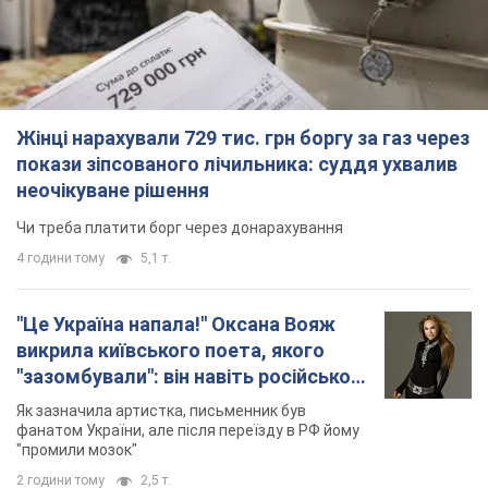
Жінці нарахували 729 тис. грн боргу за газ через
покази зіпсованого лічильника: суддя ухвалив
неочікуване рішення
Чи треба платити борг через донарахування
4 години тому
5,1 т.
"Це Україна напала!" Оксана Вояж
викрила київського поета, якого
"зазомбували": він навіть російської
не знав, а тепер хоче геноциду
Як зазначила артистка, письменник був
українців
фанатом України, але після переїзду в РФ йому
"промили мозок"
2 години тому
2,5 т.