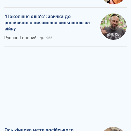
"Покоління олів'є": звичка до
російського виявилася сильнішою за
війну
Руслан Горовий
966
Ось кінцева мета російського