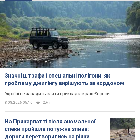
Значні штрафи і спеціальні полігони: як
проблему джипінгу вирішують за кордоном
Україні не завадить взяти приклад із країн Європи
8.08.2026 05:10
2,6 т.
На Прикарпатті після аномальної
спеки пройшла потужна злива:
дороги перетворились на річки.
Відео
Негода накрила Івано-Франківщину та
курортний Буковель
8.08.2026 09:27
37,2 т.
Жінці нарахували 729 тис. грн боргу
за газ через покази зіпсованого
лічильника: суддя ухвалив
неочікуване рішення