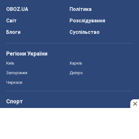
Київ
Харків
Запоріжжя
Дніпро
Черкаси
Спорт
Футбол
Баскетбол
Хокей
Бокс
Формула-1
Моя школа
ГДЗ
Підручники
Онлайн уроки
ДПА
ЗНО
НМТ
СНД посібники