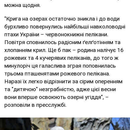
можна щодня.
"Крига на озерах остаточно зникла і до води
бурхливо повернулись найбільші навколоводні
птахи України – червонокнижні пелікани.
Повітря сповнилось радісним ґелґотінням та
хлопанням крил. Ще б пак – родина налічує 16
рожевих та 4 кучерявих пеліканів, до того ж
минулоріч ця галаслива зграя поповнилась
трьома пташенятами рожевого пелікана.
Наразі їх легко відрізнити за сірим оперенням
та "дитячою" незграбністю, адже цієї весни
вони вперше освоюють озерні угіддя", –
розповіли в пресслужбі.