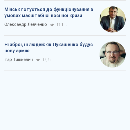
Ігар Тишкевич
14,4 т.
Коли закінчиться війна?
Юрій Хрістензен
9,4 т.