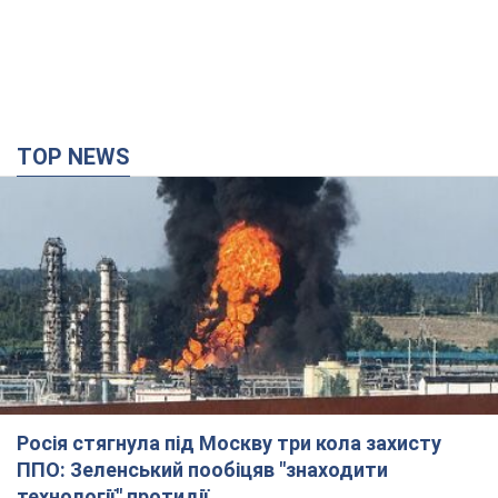
Росія стягнула під Москву три кола захисту
ППО: Зеленський пообіцяв "знаходити
технології" протидії
Президент заявив, що навіть посилена система
протиповітряної оборони РФ не гарантує захисту від
українських ударів
9 часов назад
78,8 т.
Україна придбала у Туреччини 70 балістичних
ракет і багато іншого озброєння: у Держдепі