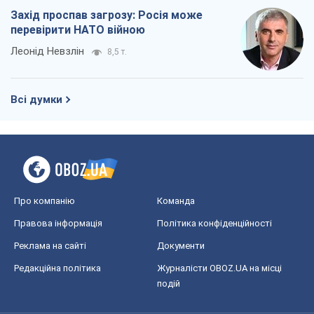
Про компанію
Команда
Правова інформація
Політика конфіденційності
Реклама на сайті
Документи
Редакційна політика
Журналісти OBOZ.UA на місці
подій
OBOZ.UA
Політика
Світ
Розслідування
Блоги
Суспільство
Регіони України