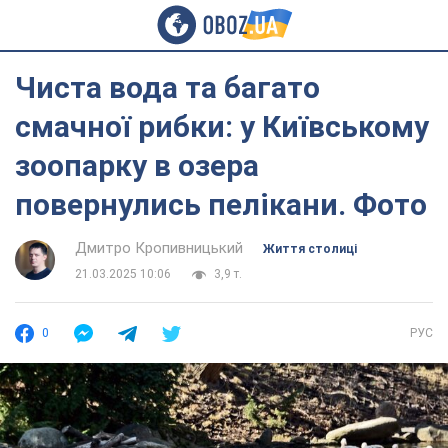
Чиста вода та багато
смачної рибки: у Київському
зоопарку в озера
повернулись пелікани. Фото
Дмитро Кропивницький
Життя столиці
21.03.2025 10:06
3,9 т.
0
РУС