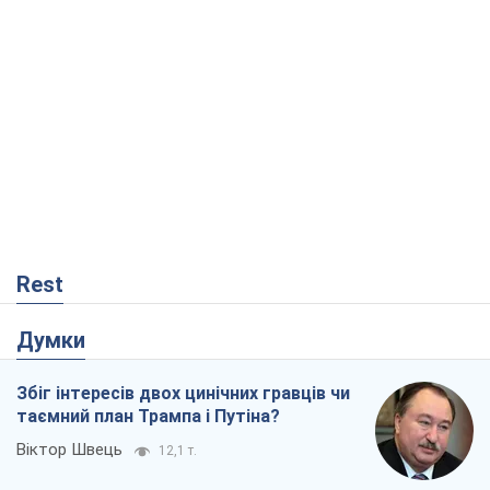
Rest
Думки
Збіг інтересів двох цинічних гравців чи
таємний план Трампа і Путіна?
Віктор Швець
12,1 т.
Мінськ готується до функціонування в
умовах масштабної воєнної кризи
Олександр Левченко
17,1 т.
Ні зброї, ні людей: як Лукашенко будує
нову армію