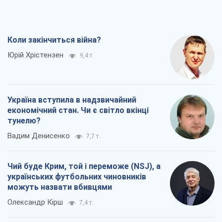
Україна вступила в надзвичайний
економічний стан. Чи є світло вкінці
тунелю?
Вадим Денисенко
7,7 т.
Чий буде Крим, той і переможе (NSJ), а
українських футбольних чиновників
можуть назвати вбивцями
Олександр Кірш
7,4 т.
Захід проспав загрозу: Росія може
перевірити НАТО війною
Леонід Невзлін
8,5 т.
Всі думки