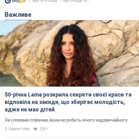
Життя столиці
Без опадів та...
Важливе
50-річна Lama розкрила секрети своєї краси та
відповіла на закиди, що зберігає молодість,
адже не має дітей
За словами співачки, вона не робить нічого надзвичайного
2 години тому
3,8 т.