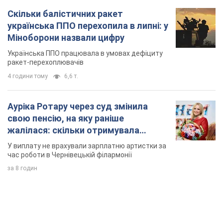
Скільки балістичних ракет
українська ППО перехопила в липні: у
Міноборони назвали цифру
Українська ППО працювала в умовах дефіциту
ракет-перехоплювачів
4 години тому
6,6 т.
Ауріка Ротару через суд змінила
свою пенсію, на яку раніше
жалілася: скільки отримувала
співачка
У виплату не врахували зарплатню артистки за
час роботи в Чернівецькій філармонії
за 8 годин