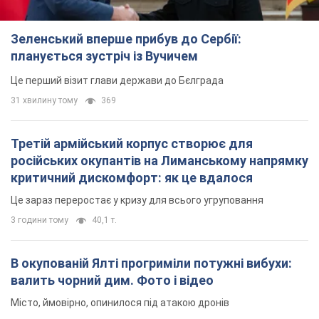
Зеленський вперше прибув до Сербії:
планується зустріч із Вучичем
Це перший візит глави держави до Бєлграда
31 хвилину тому
369
Третій армійський корпус створює для
російських окупантів на Лиманському напрямку
критичний дискомфорт: як це вдалося
Це зараз переростає у кризу для всього угруповання
3 години тому
40,1 т.
В окупованій Ялті прогриміли потужні вибухи:
валить чорний дим. Фото і відео
Місто, ймовірно, опинилося під атакою дронів