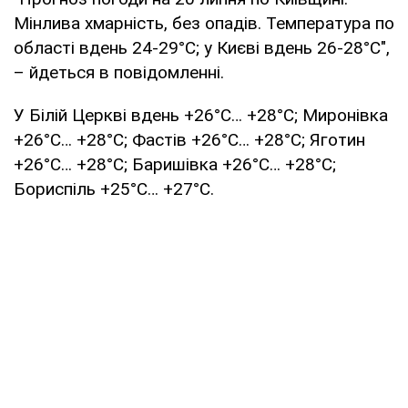
Мінлива хмарність, без опадів. Температура по
області вдень 24-29°С; у Києві вдень 26-28°С",
– йдеться в повідомленні.
У Білій Церкві вдень +26°С… +28°С; Миронівка
+26°С… +28°С; Фастів +26°С… +28°С; Яготин
+26°С… +28°С; Баришівка +26°С… +28°С;
Бориспіль +25°С… +27°С.