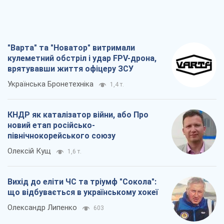
"Варта" та "Новатор" витримали
кулеметний обстріл і удар FPV-дрона,
врятувавши життя офіцеру ЗСУ
Українська Бронетехніка
1,4 т.
КНДР як каталізатор війни, або Про
новий етап російсько-
північнокорейського союзу
Олексій Кущ
1,6 т.
Вихід до еліти ЧС та тріумф "Сокола":
що відбувається в українському хокеї
Олександр Липенко
603