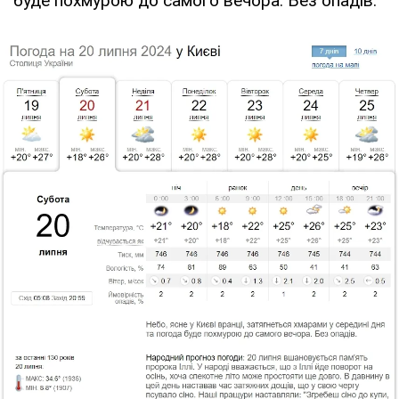
буде похмурою до самого вечора. Без опадів.