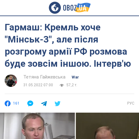
Гармаш: Кремль хоче
"Мінськ-3", але після
розгрому армії РФ розмова
буде зовсім іншою. Інтерв'ю
Тетяна Гайжевська
War
31.05.2022 07:00
57,2 т.
161
РУС