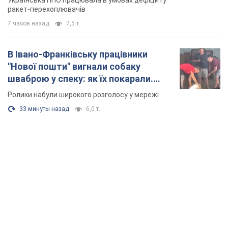
Українська ППО працювала в умовах дефіциту
ракет-перехоплювачів
7 часов назад
7,5 т.
В Івано-Франківську працівники
"Нової пошти" вигнали собаку
шваброю у спеку: як їх покарали.
Відео
Ролики набули широкого розголосу у мережі
33 минуты назад
6,0 т.