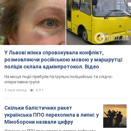
У Львові жінка спровокувала конфлікт,
розмовляючи російською мовою у маршрутці:
поліція склала адмінпротокол. Відео
На місце події прибули патрульні поліцейські та слідчо-
оперативна група
3 часа назад
6,9 т.
Скільки балістичних ракет
українська ППО перехопила в липні: у
Міноборони назвали цифру