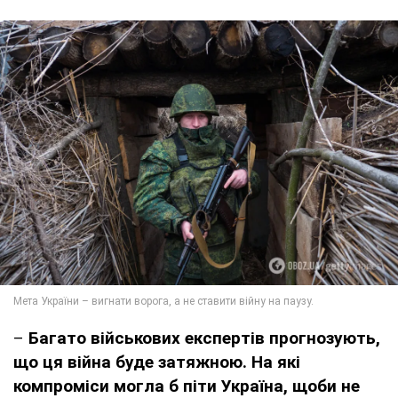
–
Багато військових експертів прогнозують,
що ця війна буде затяжною. На які
компроміси могла б піти Україна, щоби не