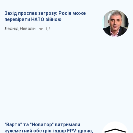
Захід проспав загрозу: Росія може
перевірити НАТО війною
Леонід Невзлін
1,8 т.
"Варта" та "Новатор" витримали
кулеметний обстріл і удар FPV-дрона,