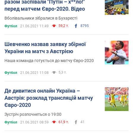
разом заспівали "Путін – х**ло!"
перед матчем Євро-2020. Відео
Вболівальники зібралися в Бухаресті
59,2 т.
8795
Футбол
21.06.2021 11:49
Шевченко назвав заявку збірної
України на матч з Австрією
Наша команда готується до матчу Євро-2020
5,3 т.
Футбол
21.06.2021 11:08
Де дивитися онлайн Україна –
Австрія: розклад трансляцій матчу
Євро-2020
Зустріч розпочнеться о 19:00
61,9 т.
41
Футбол
21.06.2021 08:59