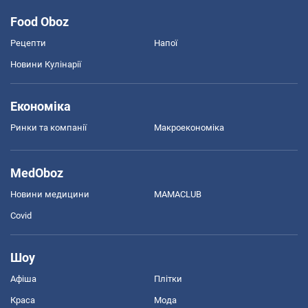
Food Oboz
Рецепти
Напої
Новини Кулінарії
Економіка
Ринки та компанії
Макроекономіка
MedOboz
Новини медицини
MAMACLUB
Covid
Шоу
Афіша
Плітки
Краса
Мода