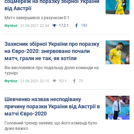
соцмереж на поразку збірної України
від Австрії
Матч завершився з рахунком 0:1
17,2 т.
192
Футбол
21.06.2021 22:54
Захисник збірної України про поразку
на Євро-2020: знервовано почали
матч, грали не так, як хотіли
Він висловився про подальшу долю команди на
турнірі
9,0 т.
25
Футбол
21.06.2021 22:15
Шевченко назвав несподівану
причину поразки України від Австрії в
матчі Євро-2020
Головний тренер заявив, що його команді було
дуже важко