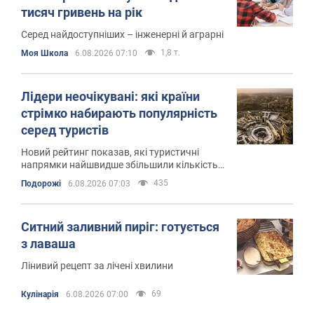
тисяч гривень на рік
Серед найдоступніших – інженерні й аграрні
1,8 т.
Моя Школа
6.08.2026 07:10
Лідери неочікувані: які країни
стрімко набирають популярність
серед туристів
Новий рейтинг показав, які туристичні
напрямки найшвидше збільшили кількість
іноземних відвідувачів
435
Подорожі
6.08.2026 07:03
Ситний заливний пиріг: готується
з лаваша
Лінивий рецепт за лічені хвилини
69
Кулінарія
6.08.2026 07:00