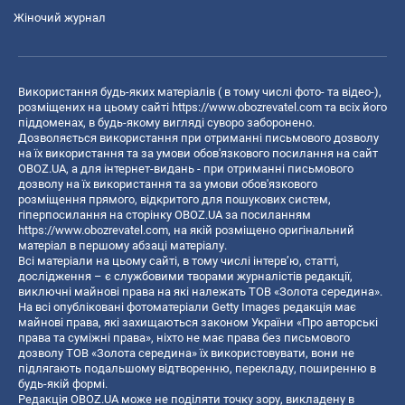
Жіночий журнал
Використання будь-яких матеріалів ( в тому числі фото- та відео-),
розміщених на цьому сайті
https://www.obozrevatel.com
та всіх його
піддоменах, в будь-якому вигляді суворо заборонено.
Дозволяється використання при отриманні письмового дозволу
на їх використання та за умови обов'язкового посилання на сайт
OBOZ.UA, а для інтернет-видань - при отриманні письмового
дозволу на їх використання та за умови обов'язкового
розміщення прямого, відкритого для пошукових систем,
гіперпосилання на сторінку OBOZ.UA за посиланням
https://www.obozrevatel.com
, на якій розміщено оригінальний
матеріал в першому абзаці матеріалу.
Всі матеріали на цьому сайті, в тому числі інтерв’ю, статті,
дослідження – є службовими творами журналістів редакції,
виключні майнові права на які належать ТОВ «Золота середина».
На всі опубліковані фотоматеріали Getty Images редакція має
майнові права, які захищаються законом України «Про авторські
права та суміжні права», ніхто не має права без письмового
дозволу ТОВ «Золота середина» їх використовувати, вони не
підлягають подальшому відтворенню, перекладу, поширенню в
будь-якій формі.
Редакція OBOZ.UA може не поділяти точку зору, викладену в