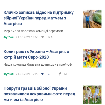
Кличко записав відео на підтримку
збірної України перед матчем з
Австрією
Мер Києва побажав команді перемоги
1,5 т.
Футбол
21.06.2021 18:53
Коли грають Україна – Австрія: о
котрій матч Євро-2020
Наша команда близька до виходу в плей-оф
19,1 т.
13
Футбол
21.06.2021 17:29
Подруги гравців збірної України
похвалилися яскравими фото перед
матчем із Австрією