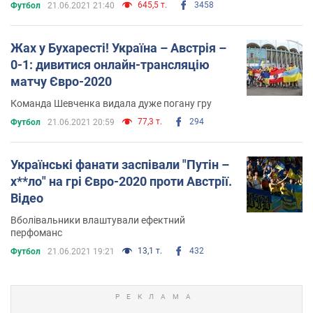
645,5 т.
3458
Футбол
21.06.2021 21:40
Жах у Бухаресті! Україна – Австрія –
0-1: дивитися онлайн-трансляцію
матчу Євро-2020
Команда Шевченка видала дуже погану гру
77,3 т.
294
Футбол
21.06.2021 20:59
Українські фанати заспівали "Путін –
х**ло" на грі Євро-2020 проти Австрії.
Відео
Вболівальники влаштували ефектний
перфоманс
13,1 т.
432
Футбол
21.06.2021 19:21