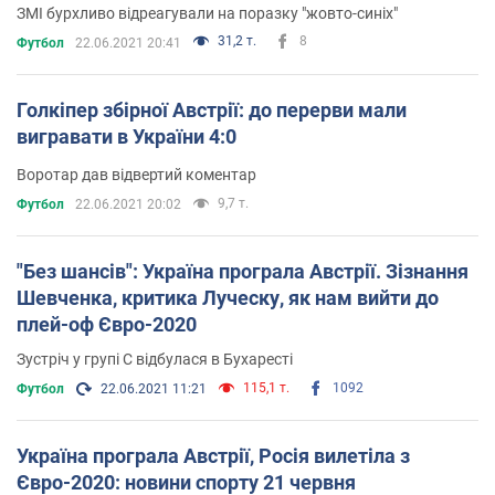
ЗМІ бурхливо відреагували на поразку "жовто-синіх"
31,2 т.
8
Футбол
22.06.2021 20:41
Голкіпер збірної Австрії: до перерви мали
вигравати в України 4:0
Воротар дав відвертий коментар
9,7 т.
Футбол
22.06.2021 20:02
"Без шансів": Україна програла Австрії. Зізнання
Шевченка, критика Луческу, як нам вийти до
плей-оф Євро-2020
Зустріч у групі С відбулася в Бухаресті
115,1 т.
1092
Футбол
22.06.2021 11:21
Україна програла Австрії, Росія вилетіла з
Євро-2020: новини спорту 21 червня