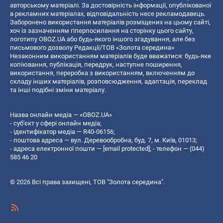
авторському матеріалі. За достовірність інформації, опублікованої
в рекламних матеріалах, відповідальність несе рекламодавець.
Заборонено використання матеріалів розміщених на цьому сайті,
хоч із зазначенням гіперпосилання на сторінку цього сайту,
логотипу OBOZ.UA або будь-якого іншого згадування, але без
письмового дозволу Редакції/ТОВ «Золота середина»
Незаконним використанням матеріалів буде вважатися: будь-яке
копiювання, публiкацiя, передрук, наступне поширення,
використання, переробка з використанням, включенням до
складу інших матеріалів, розповсюдження, адаптація, переклад
та інші подібні зміни матеріалу.
Назва онлайн медіа — «OBOZ.UA»
- суб'єкт у сфері онлайн медіа;
- ідентифікатор медіа — R40-06156;
- поштова адреса — вул. Деревообробна, буд. 7, м. Київ, 01013;
- адреса електронної пошти —
[email protected]
; - телефон — (044)
585 46 20
© 2026 Всі права захищені, ТОВ "Золота середина".