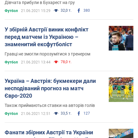
Дівчата прибули в Бухарест на гру
32,0 т.
380
Футбол
21.06.2021 15:29
У збірній Австрії виник конфлікт
перед матчем із Україною –
знаменитий ексфутболіст
Гравці не змогли порозумітися з тренером
78,0 т.
Футбол
21.06.2021 13:44
Україна – Австрія: букмекери дали
несподіваний прогноз на матч
Євро-2020
Також приймаються ставки на авторів голів
33,5 т.
127
Футбол
21.06.2021 12:51
Фанати збірних Австрії та України