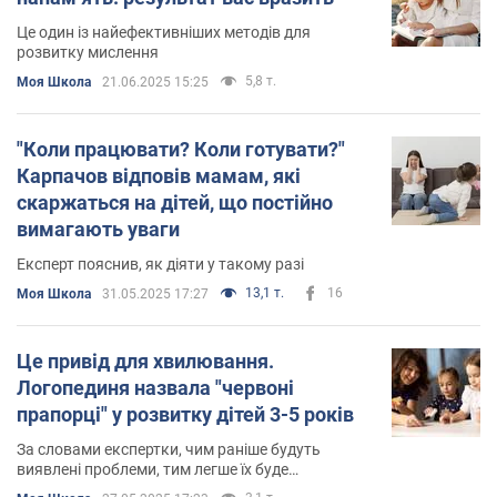
Це один із найефективніших методів для
розвитку мислення
5,8 т.
Моя Школа
21.06.2025 15:25
"Коли працювати? Коли готувати?"
Карпачов відповів мамам, які
скаржаться на дітей, що постійно
вимагають уваги
Експерт пояснив, як діяти у такому разі
13,1 т.
16
Моя Школа
31.05.2025 17:27
Це привід для хвилювання.
Логопединя назвала "червоні
прапорці" у розвитку дітей 3-5 років
За словами експертки, чим раніше будуть
виявлені проблеми, тим легше їх буде
скоригувати