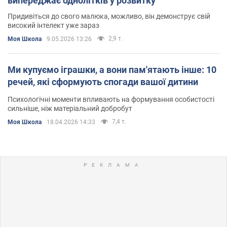
випереджає однолітків у розвитку
Придивіться до свого малюка, можливо, він демонструє свій
високий інтелект уже зараз
2,9 т.
Моя Школа
9.05.2026 13:26
Ми купуємо іграшки, а вони пам'ятають інше: 10
речей, які сформують спогади вашої дитини
Психологічні моменти впливають на формування особистості
сильніше, ніж матеріальний добробут
7,4 т.
Моя Школа
18.04.2026 14:33