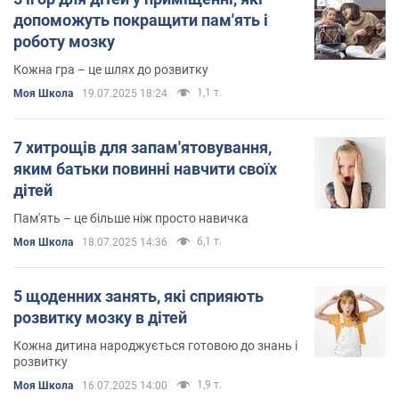
допоможуть покращити пам'ять і
роботу мозку
Кожна гра – це шлях до розвитку
1,1 т.
Моя Школа
19.07.2025 18:24
7 хитрощів для запам'ятовування,
яким батьки повинні навчити своїх
дітей
Пам'ять – це більше ніж просто навичка
6,1 т.
Моя Школа
18.07.2025 14:36
5 щоденних занять, які сприяють
розвитку мозку в дітей
Кожна дитина народжується готовою до знань і
розвитку
1,9 т.
Моя Школа
16.07.2025 14:00