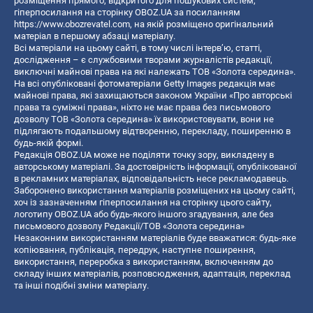
розміщення прямого, відкритого для пошукових систем,
гіперпосилання на сторінку OBOZ.UA за посиланням
https://www.obozrevatel.com
, на якій розміщено оригінальний
матеріал в першому абзаці матеріалу.
Всі матеріали на цьому сайті, в тому числі інтерв’ю, статті,
дослідження – є службовими творами журналістів редакції,
виключні майнові права на які належать ТОВ «Золота середина».
На всі опубліковані фотоматеріали Getty Images редакція має
майнові права, які захищаються законом України «Про авторські
права та суміжні права», ніхто не має права без письмового
дозволу ТОВ «Золота середина» їх використовувати, вони не
підлягають подальшому відтворенню, перекладу, поширенню в
будь-якій формі.
Редакція OBOZ.UA може не поділяти точку зору, викладену в
авторському матеріалі. За достовірність інформації, опублікованої
в рекламних матеріалах, відповідальність несе рекламодавець.
Заборонено використання матеріалів розміщених на цьому сайті,
хоч із зазначенням гіперпосилання на сторінку цього сайту,
логотипу OBOZ.UA або будь-якого іншого згадування, але без
письмового дозволу Редакції/ТОВ «Золота середина»
Незаконним використанням матеріалів буде вважатися: будь-яке
копiювання, публiкацiя, передрук, наступне поширення,
використання, переробка з використанням, включенням до
складу інших матеріалів, розповсюдження, адаптація, переклад
та інші подібні зміни матеріалу.