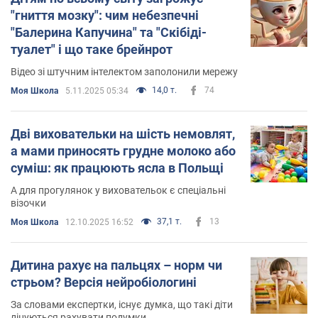
"гниття мозку": чим небезпечні
"Балерина Капучина" та "Скібіді-
туалет" і що таке брейнрот
Відео зі штучним інтелектом заполонили мережу
14,0 т.
74
Моя Школа
5.11.2025 05:34
Дві виховательки на шість немовлят,
а мами приносять грудне молоко або
суміш: як працюють ясла в Польщі
А для прогулянок у виховательок є спеціальні
візочки
37,1 т.
13
Моя Школа
12.10.2025 16:52
Дитина рахує на пальцях – норм чи
стрьом? Версія нейробіологині
За словами експертки, існує думка, що такі діти
лінуються рахувати подумки