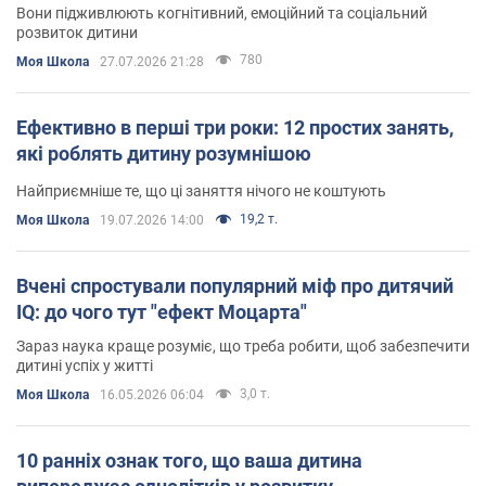
Вони підживлюють когнітивний, емоційний та соціальний
розвиток дитини
780
Моя Школа
27.07.2026 21:28
Ефективно в перші три роки: 12 простих занять,
які роблять дитину розумнішою
Найприємніше те, що ці заняття нічого не коштують
19,2 т.
Моя Школа
19.07.2026 14:00
Вчені спростували популярний міф про дитячий
IQ: до чого тут "ефект Моцарта"
Зараз наука краще розуміє, що треба робити, щоб забезпечити
дитині успіх у житті
3,0 т.
Моя Школа
16.05.2026 06:04
10 ранніх ознак того, що ваша дитина