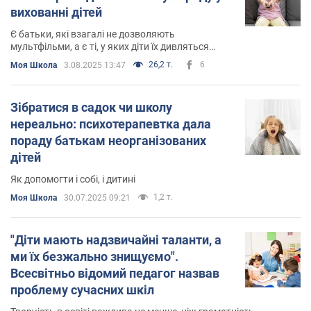
вихованні дітей
Є батьки, які взагалі не дозволяють
мультфільми, а є ті, у яких діти їх дивляться
забагато
26,2 т.
6
Моя Школа
3.08.2025 13:47
Зібратися в садок чи школу
нереально: психотерапевтка дала
пораду батькам неорганізованих
дітей
Як допомогти і собі, і дитині
1,2 т.
Моя Школа
30.07.2025 09:21
"Діти мають надзвичайні таланти, а
ми їх безжально знищуємо".
Всесвітньо відомий педагог назвав
проблему сучасних шкіл