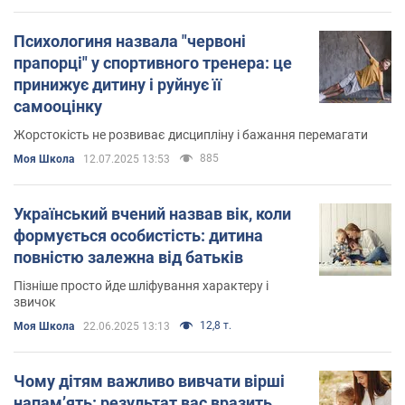
Психологиня назвала "червоні
прапорці" у спортивного тренера: це
принижує дитину і руйнує її
самооцінку
Жорстокість не розвиває дисципліну і бажання перемагати
885
Моя Школа
12.07.2025 13:53
Український вчений назвав вік, коли
формується особистість: дитина
повністю залежна від батьків
Пізніше просто йде шліфування характеру і
звичок
12,8 т.
Моя Школа
22.06.2025 13:13
Чому дітям важливо вивчати вірші
напам’ять: результат вас вразить