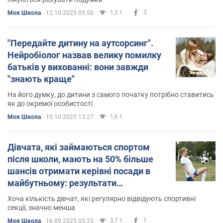
1,3 т.
3
Моя Школа
12.10.2025 05:50
"Передайте дитину на аутсорсинг".
Нейробіолог назвав велику помилку
батьків у вихованні: вони завжди
"знають краще"
На його думку, до дитини з самого початку потрібно ставитись
як до окремої особистості
1,6 т.
Моя Школа
10.10.2025 13:27
Дівчата, які займаються спортом
після школи, мають на 50% більше
шансів отримати керівні посади в
майбутньому: результати
дослідження
Хоча кількість дівчат, які регулярно відвідують спортивні
секції, значно менша
3,7 т.
1
Моя Школа
16.09.2025 05:25