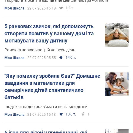
Творчість в освіті важлива не менше, ніж грамотність
1,2 т.
Моя Школа
22.07.2025 15:18
5 ранкових звичок, які допоможуть
створити позитив у вашому домі та
мотивувати вашу дитину
Ранок створює настрій на весь день
14,0 т.
Моя Школа
22.07.2025 05:55
"Яку помилку зробила Єва?" Домашнє
завдання з математики для
семирічних дітей спантеличило
батьків
Іноді їх складно розв’язати не тільки дітям
10,6 т.
1
Моя Школа
21.07.2025 15:13
5 ігор для дітей у приміщенні, які