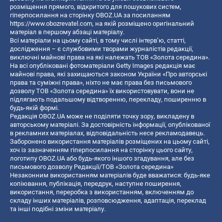
розміщення прямого, відкритого для пошукових систем,
гіперпосилання на сторінку OBOZ.UA за посиланням
https://www.obozrevatel.com
, на якій розміщено оригінальний
матеріал в першому абзаці матеріалу.
Всі матеріали на цьому сайті, в тому числі інтерв’ю, статті,
дослідження – є службовими творами журналістів редакції,
виключні майнові права на які належать ТОВ «Золота середина».
На всі опубліковані фотоматеріали Getty Images редакція має
майнові права, які захищаються законом України «Про авторські
права та суміжні права», ніхто не має права без письмового
дозволу ТОВ «Золота середина» їх використовувати, вони не
підлягають подальшому відтворенню, перекладу, поширенню в
будь-якій формі.
Редакція OBOZ.UA може не поділяти точку зору, викладену в
авторському матеріалі. За достовірність інформації, опублікованої
в рекламних матеріалах, відповідальність несе рекламодавець.
Заборонено використання матеріалів розміщених на цьому сайті,
хоч із зазначенням гіперпосилання на сторінку цього сайту,
логотипу OBOZ.UA або будь-якого іншого згадування, але без
письмового дозволу Редакції/ТОВ «Золота середина»
Незаконним використанням матеріалів буде вважатися: будь-яке
копiювання, публiкацiя, передрук, наступне поширення,
використання, переробка з використанням, включенням до
складу інших матеріалів, розповсюдження, адаптація, переклад
та інші подібні зміни матеріалу.