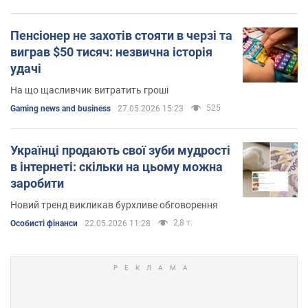
Пенсіонер не захотів стояти в черзі та
виграв $50 тисяч: незвична історія
удачі
На що щасливчик витратить гроші
525
Gaming news and business
27.05.2026 15:23
Українці продають свої зуби мудрості
в інтернеті: скільки на цьому можна
заробити
Новий тренд викликав бурхливе обговорення
2,8 т.
Особисті фінанси
22.05.2026 11:28