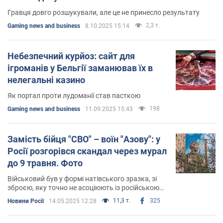
Гравця довго розшукували, але це не принесло результату
2,3 т.
Gaming news and business
8.10.2025 15:14
Небезпечний курйоз: сайт для
ігроманів у Бельгії заманював їх в
нелегальні казино
Як портал проти лудоманії став пасткою
198
Gaming news and business
11.09.2025 15:43
Замість бійця "СВО" – воїн "Азову": у
Росії розгорівся скандал через мурал
до 9 травня. Фото
Військовий був у формі натівського зразка, зі
зброєю, яку точно не асоціюють із російською
армією
11,3 т.
325
Новини Росії
14.05.2025 12:28