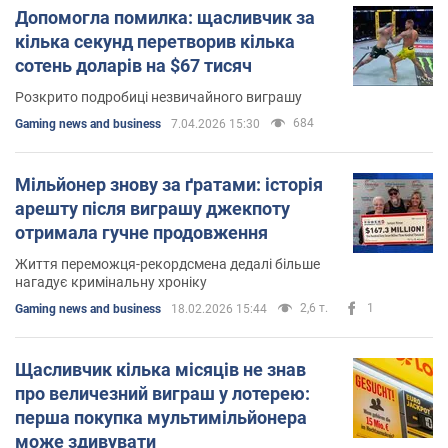
Допомогла помилка: щасливчик за
кілька секунд перетворив кілька
сотень доларів на $67 тисяч
Розкрито подробиці незвичайного виграшу
684
Gaming news and business
7.04.2026 15:30
Мільйонер знову за ґратами: історія
арешту після виграшу джекпоту
отримала гучне продовження
Життя переможця-рекордсмена дедалі більше
нагадує кримінальну хроніку
2,6 т.
1
Gaming news and business
18.02.2026 15:44
Щасливчик кілька місяців не знав
про величезний виграш у лотерею:
перша покупка мультимільйонера
може здивувати