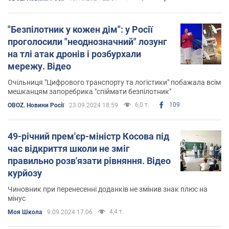
"Безпілотник у кожен дім": у Росії
проголосили "неоднозначний" лозунг
на тлі атак дронів і розбурхали
мережу. Відео
Очільниця "Цифрового транспорту та логістики" побажала всім
мешканцям запоребрика "спіймати безпілотник"
6,0 т.
109
OBOZ. Новини Росії
23.09.2024 18:59
49-річний прем'єр-міністр Косова під
час відкриття школи не зміг
правильно розв'язати рівняння. Відео
курйозу
Чиновник при перенесенні доданків не змінив знак плюс на
мінус
4,4 т.
Моя Школа
9.09.2024 17:06