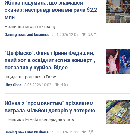
Жінка подумала, що зламався
сканер: насправді вона виграла $2,2
млн
Незвична історія виграшу
2,6 т.
Gaming news and business
9.06.2026 12:05
"Це фіаско". Фанат Ірини Федишин,
який хотів освідчитися на концерті,
потрапив у курйоз. Відео
Інцидент трапився в Галичі
4,6 т.
Шоу Oboz
8.06.2026 10:02
Жінка з "промовистим" прізвищем
виграла мільйон доларів у лотерею
Незвична історія привернула увагу
6,5 т.
Gaming news and business
4.06.2026 15:32