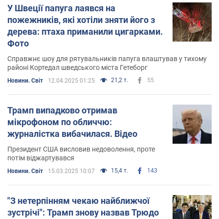
У Швеції папуга лаявся на
пожежників, які хотіли зняти його з
дерева: птаха приманили цигарками.
Фото
Справжнє шоу для рятувальників папуга влаштував у тихому
районі Кортедал шведського міста Гетеборг
21,2 т.
55
Новини. Світ
12.04.2025 01:25
Трамп випадково отримав
мікрофоном по обличчю:
журналістка вибачилася. Відео
Президент США висловив недоволення, проте
потім віджартувався
15,4 т.
143
Новини. Світ
15.03.2025 10:07
"З нетерпінням чекаю найближчої
зустрічі": Трамп знову назвав Трюдо