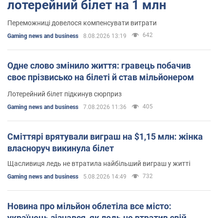
лотерейний білет на 1 млн
Переможниці довелося компенсувати витрати
642
Gaming news and business
8.08.2026 13:19
Одне слово змінило життя: гравець побачив
своє прізвисько на білеті й став мільйонером
Лотерейний білет підкинув сюрприз
405
Gaming news and business
7.08.2026 11:36
Сміттярі врятували виграш на $1,15 млн: жінка
власноруч викинула білет
Щасливиця ледь не втратила найбільший виграш у житті
732
Gaming news and business
5.08.2026 14:49
Новина про мільйон облетіла все місто:
українець зізнався, як ледь не втратив свій