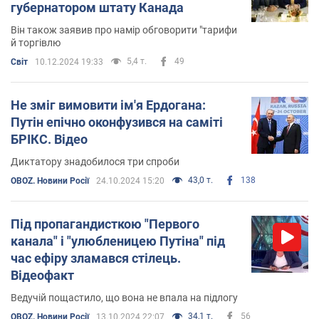
губернатором штату Канада
Він також заявив про намір обговорити "тарифи
й торгівлю
5,4 т.
49
Світ
10.12.2024 19:33
Не зміг вимовити ім'я Ердогана:
Путін епічно оконфузився на саміті
БРІКС. Відео
Диктатору знадобилося три спроби
43,0 т.
138
OBOZ. Новини Росії
24.10.2024 15:20
Під пропагандисткою "Первого
канала" і "улюбленицею Путіна" під
час ефіру зламався стілець.
Відеофакт
Ведучій пощастило, що вона не впала на підлогу
34,1 т.
56
OBOZ. Новини Росії
13.10.2024 22:07