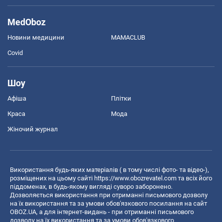
MedOboz
Новини медицини
MAMACLUB
Covid
Шоу
Афіша
Плітки
Краса
Мода
Жіночий журнал
Використання будь-яких матеріалів ( в тому числі фото- та відео-),
розміщених на цьому сайті
https://www.obozrevatel.com
та всіх його
піддоменах, в будь-якому вигляді суворо заборонено.
Дозволяється використання при отриманні письмового дозволу
на їх використання та за умови обов'язкового посилання на сайт
OBOZ.UA, а для інтернет-видань - при отриманні письмового
дозволу на їх використання та за умови обов'язкового