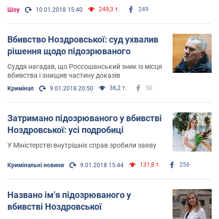
249,3 т.
249
Шоу
10.01.2018 15:40
Вбивство Ноздровської: суд ухвалив
рішення щодо підозрюваного
Суддя нагадав, що Россошанський зник із місця
вбивства і знищив частину доказів
36,2 т.
50
Кримінал
9.01.2018 20:50
Затримано підозрюваного у вбивстві
Ноздровської: усі подробиці
У Міністерстві внутрішніх справ зробили заяву
131,8 т.
256
Кримінальні новини
9.01.2018 15:44
Названо ім'я підозрюваного у
вбивстві Ноздровської