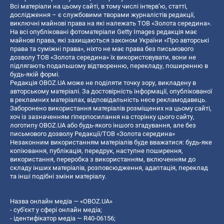
Всі матеріали на цьому сайті, в тому числі інтерв’ю, статті,
дослідження – є службовими творами журналістів редакції,
виключні майнові права на які належать ТОВ «Золота середина».
На всі опубліковані фотоматеріали Getty Images редакція має
майнові права, які захищаються законом України «Про авторські
права та суміжні права», ніхто не має права без письмового
дозволу ТОВ «Золота середина» їх використовувати, вони не
підлягають подальшому відтворенню, перекладу, поширенню в
будь-якій формі.
Редакція OBOZ.UA може не поділяти точку зору, викладену в
авторському матеріалі. За достовірність інформації, опублікованої
в рекламних матеріалах, відповідальність несе рекламодавець.
Заборонено використання матеріалів розміщених на цьому сайті,
хоч із зазначенням гіперпосилання на сторінку цього сайту,
логотипу OBOZ.UA або будь-якого іншого згадування, але без
письмового дозволу Редакції/ТОВ «Золота середина»
Незаконним використанням матеріалів буде вважатися: будь-яке
копiювання, публiкацiя, передрук, наступне поширення,
використання, переробка з використанням, включенням до
складу інших матеріалів, розповсюдження, адаптація, переклад
та інші подібні зміни матеріалу.
Назва онлайн медіа — «OBOZ.UA»
- суб'єкт у сфері онлайн медіа;
- ідентифікатор медіа — R40-06156;