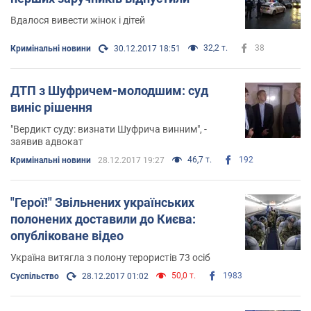
Вдалося вивести жінок і дітей
32,2 т.
38
Кримінальні новини
30.12.2017 18:51
ДТП з Шуфричем-молодшим: суд
виніс рішення
"Вердикт суду: визнати Шуфрича винним", -
заявив адвокат
46,7 т.
192
Кримінальні новини
28.12.2017 19:27
"Герої!" Звільнених українських
полонених доставили до Києва:
опубліковане відео
Україна витягла з полону терористів 73 осіб
50,0 т.
1983
Суспільство
28.12.2017 01:02