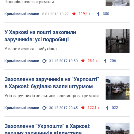
Чоловіка вже затримали
119,4 т.
350
Кримінальні новини
8.01.2018 19:27
У Харкові на пошті захопили
заручників: усі подробиці
У зловмисника - вибухівка
93,6 т.
206
Кримінальні новини
31.12.2017 10:50
Захоплення заручників на "Укрпошті"
в Харкові: будівлю взяли штурмом
Усіх заручників звільнили, злочинця затримали
122,1 т.
522
Кримінальні новини
30.12.2017 20:45
Захоплення "Укрпошти" в Харкові:
перших заручників відпустили