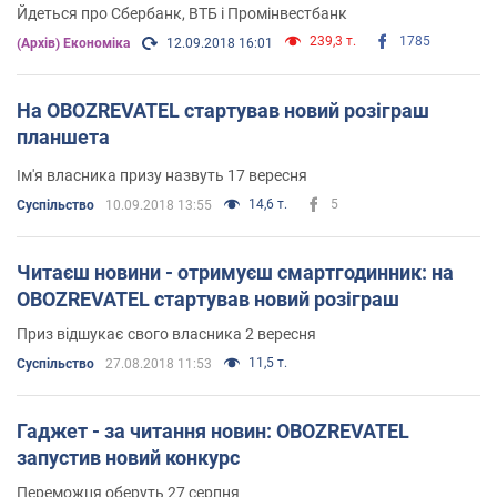
Йдеться про Сбербанк, ВТБ і Промінвестбанк
239,3 т.
1785
(Архів) Економіка
12.09.2018 16:01
На OBOZREVATEL стартував новий розіграш
планшета
Ім'я власника призу назвуть 17 вересня
14,6 т.
5
Суспільство
10.09.2018 13:55
Читаєш новини - отримуєш смартгодинник: на
OBOZREVATEL стартував новий розіграш
Приз відшукає свого власника 2 вересня
11,5 т.
Суспільство
27.08.2018 11:53
Гаджет - за читання новин: OBOZREVATEL
запустив новий конкурс
Переможця оберуть 27 серпня