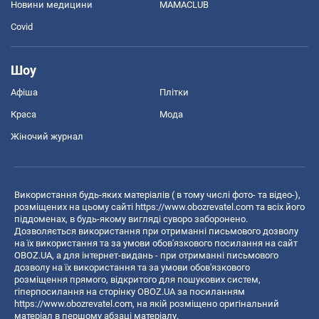
Новини медицини
MAMACLUB
Covid
Шоу
Афіша
Плітки
Краса
Мода
Жіночий журнал
Використання будь-яких матеріалів ( в тому числі фото- та відео-),
розміщених на цьому сайті
https://www.obozrevatel.com
та всіх його
піддоменах, в будь-якому вигляді суворо заборонено.
Дозволяється використання при отриманні письмового дозволу
на їх використання та за умови обов'язкового посилання на сайт
OBOZ.UA, а для інтернет-видань - при отриманні письмового
дозволу на їх використання та за умови обов'язкового
розміщення прямого, відкритого для пошукових систем,
гіперпосилання на сторінку OBOZ.UA за посиланням
https://www.obozrevatel.com
, на якій розміщено оригінальний
матеріал в першому абзаці матеріалу.