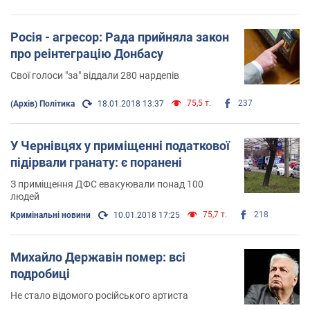
Росія - агресор: Рада прийняла закон
про реінтеграцію Донбасу
Свої голоси "за" віддали 280 нардепів
75,5 т.
237
(Архів) Політика
18.01.2018 13:37
У Чернівцях у приміщенні податкової
підірвали гранату: є поранені
З приміщення ДФС евакуювали понад 100
людей
75,7 т.
218
Кримінальні новини
10.01.2018 17:25
Михайло Державін помер: всі
подробиці
Не стало відомого російського артиста