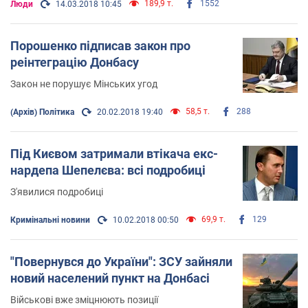
189,9 т.
1552
Люди
14.03.2018 10:45
Порошенко підписав закон про
реінтеграцію Донбасу
Закон не порушує Мінських угод
58,5 т.
288
(Архів) Політика
20.02.2018 19:40
Під Києвом затримали втікача екс-
нардепа Шепелєва: всі подробиці
З'явилися подробиці
69,9 т.
129
Кримінальні новини
10.02.2018 00:50
"Повернувся до України": ЗСУ зайняли
новий населений пункт на Донбасі
Військові вже зміцнюють позиції