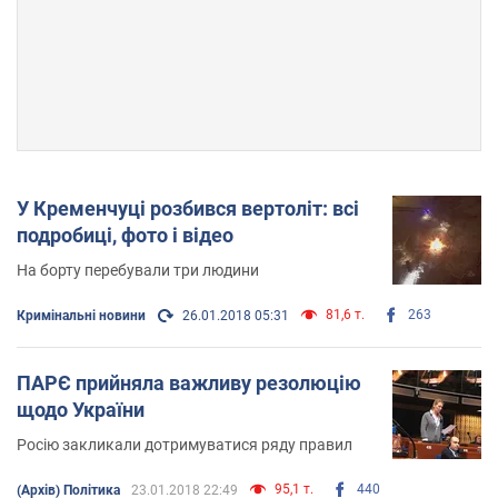
У Кременчуці розбився вертоліт: всі
подробиці, фото і відео
На борту перебували три людини
81,6 т.
263
Кримінальні новини
26.01.2018 05:31
ПАРЄ прийняла важливу резолюцію
щодо України
Росію закликали дотримуватися ряду правил
95,1 т.
440
(Архів) Політика
23.01.2018 22:49