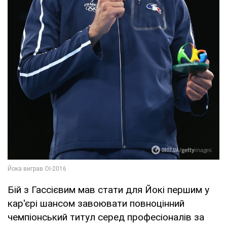
Бій з Гассієвим мав стати для Йокі першим у
кар'єрі шансом завоювати повноцінний
чемпіонський титул серед професіоналів за