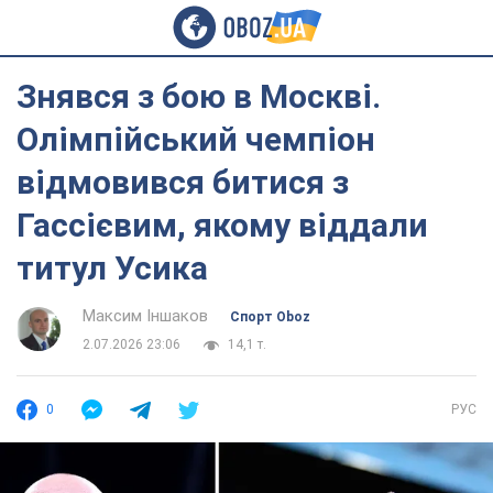
Знявся з бою в Москві.
Олімпійський чемпіон
відмовився битися з
Гассієвим, якому віддали
титул Усика
Максим Іншаков
Спорт Oboz
2.07.2026 23:06
14,1 т.
0
РУС