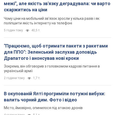
межі", але якість зв'язку деградувала: чи варто
скаржитись на ціни
Чому ціни на мобільний зв'язок зросли у кілька разів і як
поліпшити якість інтернету на телефоні
5 годин тому
40,5 т.
"Працюємо, щоб отримати пакети з ракетами
для ППО": Зеленський заслухав доповідь
Драпатого і анонсував нові кроки
Зокрема, він обговорив з головкомом кадрові питання в
українській армії
2 години тому
1,7 т.
В окупованій Ялті прогриміли потужні вибухи:
валить чорний дим. Фото і відео
Місто, ймовірно, опинилося під атакою дронів