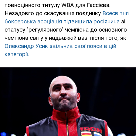
повноцінного титулу WBA для Гассієва.
Незадовго до скасування поєдинку
Всесвітня
боксерська асоціація підвищила росіянина
зі
статусу "регулярного" чемпіона до основного
чемпіона світу у надважкій вазі після того, як
Олександр Усик звільнив свої пояси в цій
категорії.