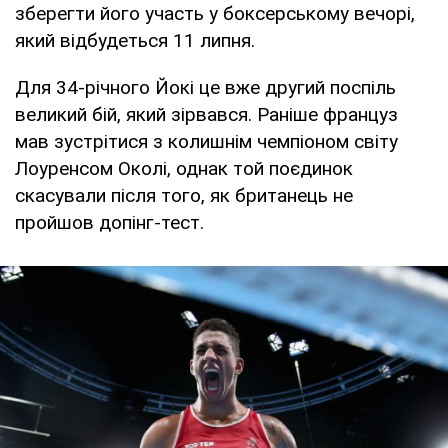
зберегти його участь у боксерському вечорі,
який відбудеться 11 липня.
Для 34-річного Йокі це вже другий поспіль
великий бій, який зірвався. Раніше француз
мав зустрітися з колишнім чемпіоном світу
Лоуренсом Околі, однак той поєдинок
скасували після того, як британець не
пройшов допінг-тест.