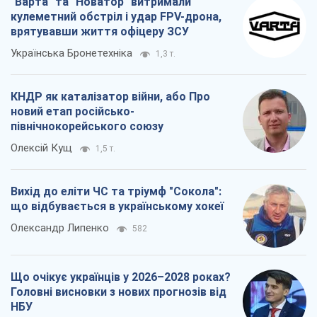
"Варта" та "Новатор" витримали
кулеметний обстріл і удар FPV-дрона,
врятувавши життя офіцеру ЗСУ
Українська Бронетехніка
1,3 т.
КНДР як каталізатор війни, або Про
новий етап російсько-
північнокорейського союзу
Олексій Кущ
1,5 т.
Вихід до еліти ЧС та тріумф "Сокола":
що відбувається в українському хокеї
Олександр Липенко
582
Що очікує українців у 2026–2028 роках?
Головні висновки з нових прогнозів від
НБУ