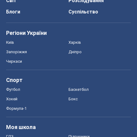
Світ
Розслідування
Блоги
Суспільство
Регіони України
Київ
Харків
Запоріжжя
Дніпро
Черкаси
Спорт
Футбол
Баскетбол
Хокей
Бокс
Формула-1
Моя школа
ГДЗ
Підручники