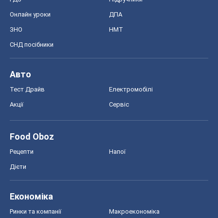
Онлайн уроки
ДПА
ЗНО
НМТ
СНД посібники
Авто
Тест Драйв
Електромобілі
Акції
Сервіс
Food Oboz
Рецепти
Напої
Дієти
Економіка
Ринки та компанії
Макроекономіка