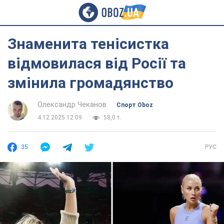
Знаменита тенісистка
відмовилася від Росії та
змінила громадянство
Олександр Чеканов
Спорт Oboz
4.12.2025 12:09
58,0 т.
35
РУС