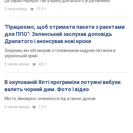
Це зараз переростає у кризу для всього угруповання
3 часа назад
37,3 т.
"Працюємо, щоб отримати пакети з ракетами
для ППО": Зеленський заслухав доповідь
Драпатого і анонсував нові кроки
Зокрема, він обговорив з головкомом кадрові питання в
українській армії
5 часов назад
4,6 т.
В окупованій Ялті прогриміли потужні вибухи:
валить чорний дим. Фото і відео
Місто, ймовірно, опинилося під атакою дронів
6 часов назад
7,3 т.