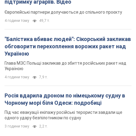
підтримку аграріїв. Відео
Європейські партнери долучаються до спільного проєкту
4 години тому
49,7 т.
"Балістика вбиває людей": Сікорський закликав
обговорити перехоплення ворожих ракет над
Україною
Глава МЗС Польщі закликав до збиття російських ракет над
Україною
4 години тому
7,9 т.
Росія вдарила дроном по німецькому судну в
Чорному морі біля Одеси: подробиці
Під час евакуації екіпажу російські терористи завдали ще
одного удару безпілотником по судну
3 години тому
2,2 т.