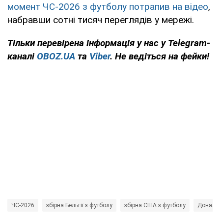
момент ЧС-2026 з футболу потрапив на відео
,
набравши сотні тисяч переглядів у мережі.
Тільки
перевірена інформація у нас у Telegram-
каналі
OBOZ.UA
та
Viber
. Не ведіться на фейки!
ЧС-2026
збірна Бельгії з футболу
збірна США з футболу
Дональ