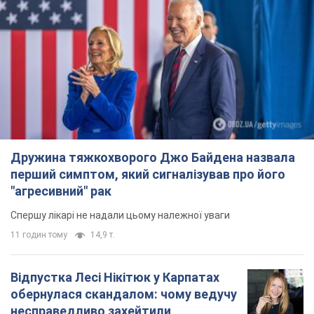
Дружина тяжкохворого Джо Байдена назвала
перший симптом, який сигналізував про його
"агресивний" рак
Спершу лікарі не надали цьому належної уваги
11 годин тому
14,9 т.
Відпустка Лесі Нікітюк у Карпатах
обернулася скандалом: чому ведучу
несправедливо захейтили