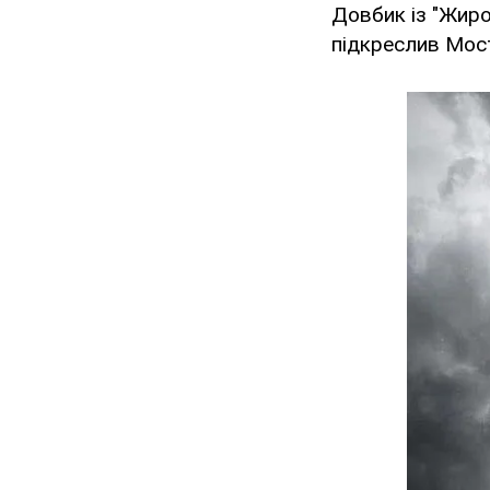
Довбик із "Жиро
підкреслив Мос