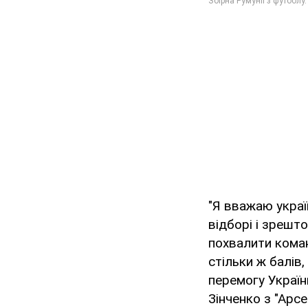
"Я вважаю украї
відборі і зрешт
похвалити коман
стільки ж балів, 
перемогу України
Зінченко з "Арсе