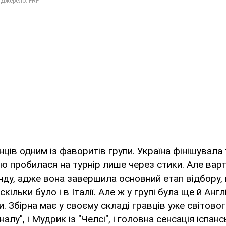
нців одним із фаворитів групи. Україна фінішувала
ою пробилася на турнір лише через стики. Але вар
ду, адже вона завершила основний етап відбору, 
скільки було і в Італії. Але ж у групі була ще й Англ
. Збірна має у своєму складі гравців уже світового
налу", і Мудрик із "Челсі", і головна сенсація іспан