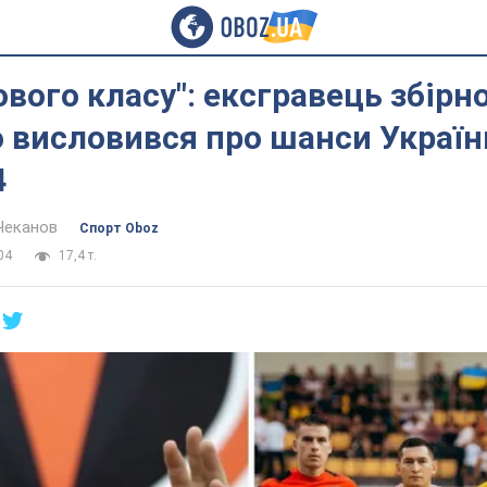
ового класу": ексгравець збірно
 висловився про шанси Україн
4
Чеканов
Спорт Oboz
04
17,4 т.