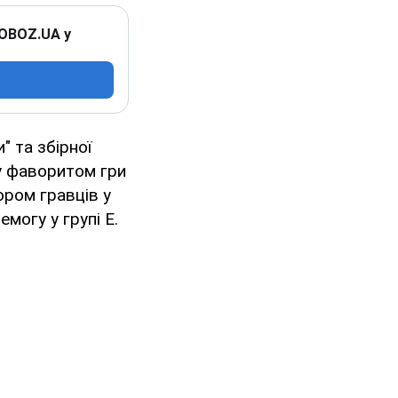
 OBOZ.UA у
" та збірної
у фаворитом гри
ором гравців у
могу у групі Е.