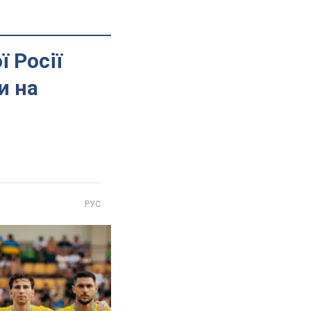
ї Росії
и на
РУС