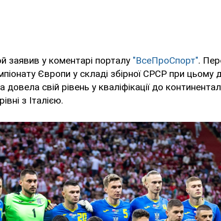
й заявив у коментарі порталу
"ВсеПроСпорт"
. Пе
піонату Європи у складі збірної СРСР при цьому 
а довела свій рівень у кваліфікації до континентал
рівні з Італією.