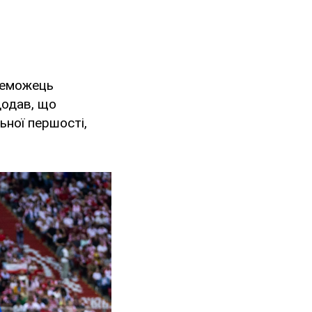
реможець
додав, що
ьної першості,