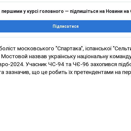
 першими у курсі головного — підпишіться на Новини на
Підписатися
оліст московського "Спартака", іспанської "Сельти
р Мостовой назвав українську національну команд
вро-2024. Учасник ЧС-94 та ЧЄ-96 захопився підб
та зазначив, що це робить їх претендентами на пере