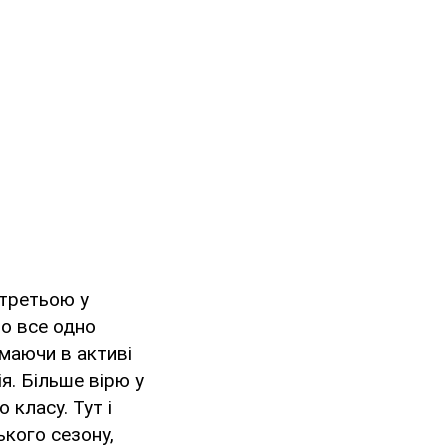
 третьою у
то все одно
маючи в активі
ія. Більше вірю у
 класу. Тут і
ського сезону,