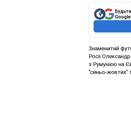
Будьте
Google
Знаменитий футб
Росії Олександ
з Румунією на Є
"синьо-жовтих" 